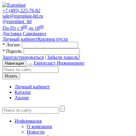
+7 (495) 225-76-82
sale@europlast-ltd.ru
@europlast_ltd
00
00
Пн-Пт с 9
до 18
Доставка
Самовывоз
Личный кабинет
Корзина пуста
*
Логин:
*
Пароль:
Зарегистрироваться
|
Забыли пароль?
Европласт Инжиниринг
Навигация
Искать
Личный кабинет
Каталог
Акции
Информация
О компании
Новости