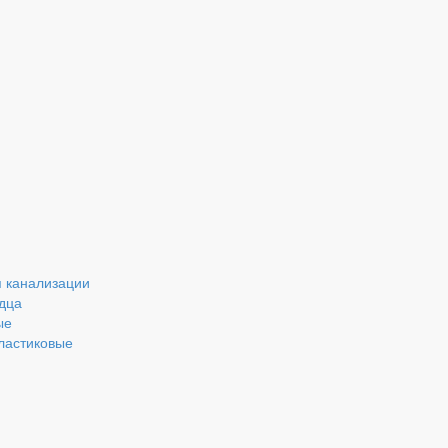
 канализации
дца
ые
ластиковые