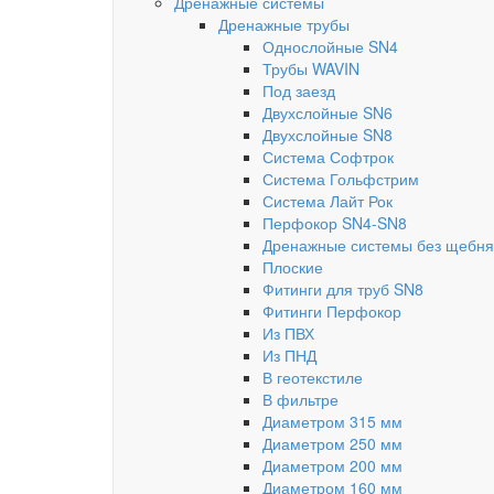
Дренажные системы
Дренажные трубы
Однослойные SN4
Трубы WAVIN
Под заезд
Двухслойные SN6
Двухслойные SN8
Система Софтрок
Система Гольфстрим
Система Лайт Рок
Перфокор SN4-SN8
Дренажные системы без щебня
Плоские
Фитинги для труб SN8
Фитинги Перфокор
Из ПВХ
Из ПНД
В геотекстиле
В фильтре
Диаметром 315 мм
Диаметром 250 мм
Диаметром 200 мм
Диаметром 160 мм