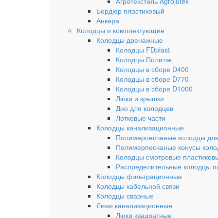
Агротекстиль Agrojutex
Бордюр пластиковый
Анкера
Колодцы и комплектующие
Колодцы дренажные
Колодцы FDplast
Колодцы Политэк
Колодцы в сборе D400
Колодцы в сборе D770
Колодцы в сборе D1000
Люки и крышки
Дно для колодцев
Лотковые части
Колодцы канализационные
Полимерпесчаные колодцы для
Полимерпесчаные конусы коло
Колодцы смотровые пластиков
Распределительные колодцы п
Колодцы фильтрационные
Колодцы кабельной связи
Колодцы сварные
Люки канализационные
Люки квадратные