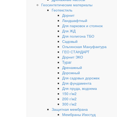
Геосинтетические материалы
Геотекстиль
Дорнит
Ландшафтный
Для парковок и стоянок
Для ЖД
Для полигона ТБО
Садовый
Ольгинская Мануфактура
ГЕО СТАНДАРТ
Дорнит ЭКО
Typar
Дренажный
Дорожный
Для садовых дорожек
Для фундамента
Для пруда, водоема
150 г/м2
200 г/м2
300 г/м2
Защитная мембрана
Мембраны Изостуд