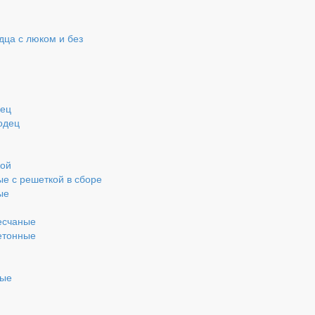
ца с люком и без
дец
одец
кой
ые с решеткой в сборе
ые
есчаные
етонные
ные