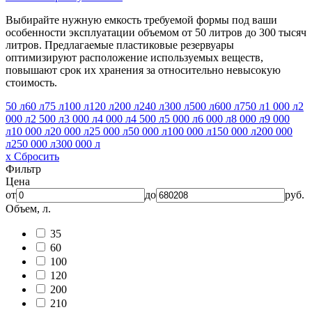
Выбирайте нужную емкость требуемой формы под ваши
особенности эксплуатации объемом от 50 литров до 300 тысяч
литров. Предлагаемые пластиковые резервуары
оптимизируют расположение используемых веществ,
повышают срок их хранения за относительно невысокую
стоимость.
50 л
60 л
75 л
100 л
120 л
200 л
240 л
300 л
500 л
600 л
750 л
1 000 л
2
000 л
2 500 л
3 000 л
4 000 л
4 500 л
5 000 л
6 000 л
8 000 л
9 000
л
10 000 л
20 000 л
25 000 л
50 000 л
100 000 л
150 000 л
200 000
л
250 000 л
300 000 л
x Сбросить
Фильтр
Цена
от
до
руб.
Объем, л.
35
60
100
120
200
210