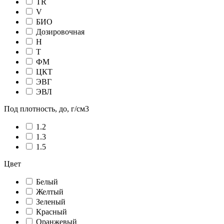
TR
V
БИО
Дозировочная
Н
Т
ФМ
ЦКТ
ЭВГ
ЭВЛ
Под плотность, до, г/см3
1.2
1.3
1.5
Цвет
Белый
Желтый
Зеленый
Красный
Оранжевый