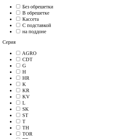
Без обрешетки
В обрешетке
Кассета
С подставкой
на поддоне
Серия
AGRO
CDT
G
H
HR
K
KR
KV
L
SK
ST
T
TH
TOR