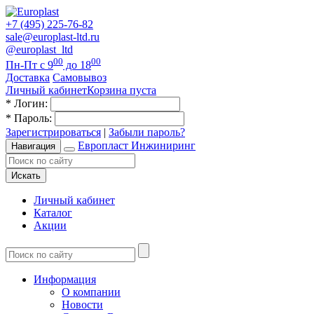
+7 (495) 225-76-82
sale@europlast-ltd.ru
@europlast_ltd
00
00
Пн-Пт с 9
до 18
Доставка
Самовывоз
Личный кабинет
Корзина пуста
*
Логин:
*
Пароль:
Зарегистрироваться
|
Забыли пароль?
Европласт Инжиниринг
Навигация
Искать
Личный кабинет
Каталог
Акции
Информация
О компании
Новости