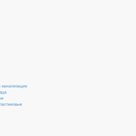
 канализации
дца
ые
ластиковые