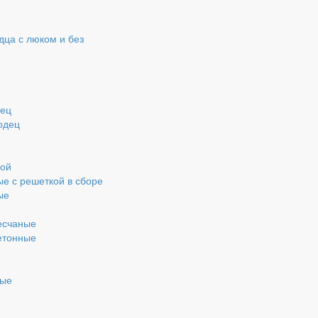
ца с люком и без
дец
одец
кой
ые с решеткой в сборе
ые
есчаные
етонные
ные