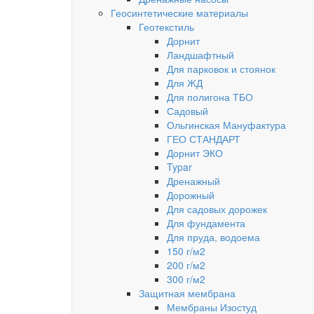
Геосинтетические материалы
Геотекстиль
Дорнит
Ландшафтный
Для парковок и стоянок
Для ЖД
Для полигона ТБО
Садовый
Ольгинская Мануфактура
ГЕО СТАНДАРТ
Дорнит ЭКО
Typar
Дренажный
Дорожный
Для садовых дорожек
Для фундамента
Для пруда, водоема
150 г/м2
200 г/м2
300 г/м2
Защитная мембрана
Мембраны Изостуд