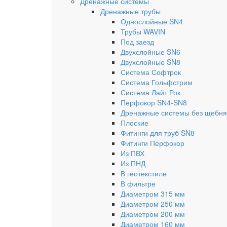
Дренажные системы
Дренажные трубы
Однослойные SN4
Трубы WAVIN
Под заезд
Двухслойные SN6
Двухслойные SN8
Система Софтрок
Система Гольфстрим
Система Лайт Рок
Перфокор SN4-SN8
Дренажные системы без щебня
Плоские
Фитинги для труб SN8
Фитинги Перфокор
Из ПВХ
Из ПНД
В геотекстиле
В фильтре
Диаметром 315 мм
Диаметром 250 мм
Диаметром 200 мм
Диаметром 160 мм