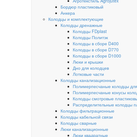
Агротекстиль Agrojutex
Бордюр пластиковый
Анкера
Колодцы и комплектующие
Колодцы дренажные
Колодцы FDplast
Колодцы Политэк
Колодцы в сборе D400
Колодцы в сборе D770
Колодцы в сборе D1000
Люки и крышки
Дно для колодцев
Лотковые части
Колодцы канализационные
Полимерпесчаные колодцы для
Полимерпесчаные конусы коло
Колодцы смотровые пластиков
Распределительные колодцы п
Колодцы фильтрационные
Колодцы кабельной связи
Колодцы сварные
Люки канализационные
Люки квадратные