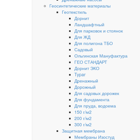
Геосинтетические материалы
Геотекстиль
Дорнит
Ландшафтный
Для парковок и стоянок
Для ЖД
Для полигона ТБО
Садовый
Ольгинская Мануфактура
ГЕО СТАНДАРТ
Дорнит ЭКО
Typar
Дренажный
Дорожный
Для садовых дорожек
Для фундамента
Для пруда, водоема
150 г/м2
200 г/м2
300 г/м2
Защитная мембрана
Мембраны Изостуд