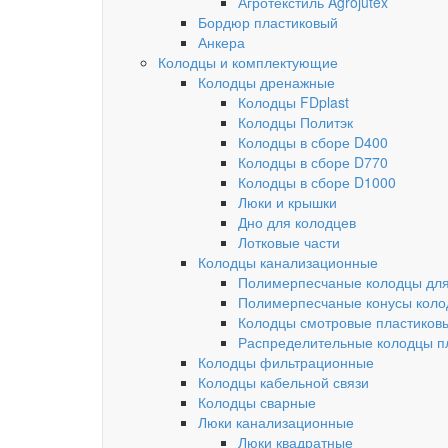
Агротекстиль Agrojutex
Бордюр пластиковый
Анкера
Колодцы и комплектующие
Колодцы дренажные
Колодцы FDplast
Колодцы Политэк
Колодцы в сборе D400
Колодцы в сборе D770
Колодцы в сборе D1000
Люки и крышки
Дно для колодцев
Лотковые части
Колодцы канализационные
Полимерпесчаные колодцы для
Полимерпесчаные конусы коло
Колодцы смотровые пластиков
Распределительные колодцы п
Колодцы фильтрационные
Колодцы кабельной связи
Колодцы сварные
Люки канализационные
Люки квадратные