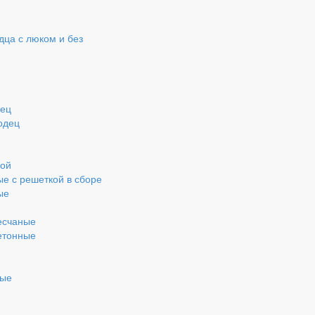
ца с люком и без
дец
одец
кой
ые с решеткой в сборе
ые
есчаные
етонные
ные