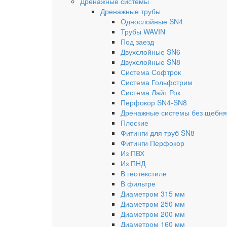
Дренажные системы
Дренажные трубы
Однослойные SN4
Трубы WAVIN
Под заезд
Двухслойные SN6
Двухслойные SN8
Система Софтрок
Система Гольфстрим
Система Лайт Рок
Перфокор SN4-SN8
Дренажные системы без щебня
Плоские
Фитинги для труб SN8
Фитинги Перфокор
Из ПВХ
Из ПНД
В геотекстиле
В фильтре
Диаметром 315 мм
Диаметром 250 мм
Диаметром 200 мм
Диаметром 160 мм