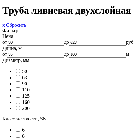
Труба ливневая двухслойная
x Сбросить
Фильтр
Цена
от
до
руб.
Длина, м
от
до
м
Диаметр, мм
50
63
90
110
125
160
200
Класс жесткости, SN
6
8