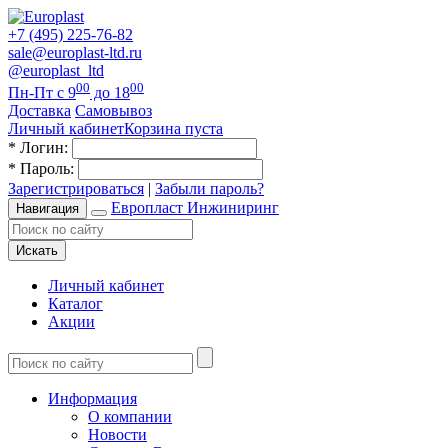
+7 (495) 225-76-82
sale@europlast-ltd.ru
@europlast_ltd
00
00
Пн-Пт с 9
до 18
Доставка
Самовывоз
Личный кабинет
Корзина пуста
*
Логин:
*
Пароль:
Зарегистрироваться
|
Забыли пароль?
Европласт Инжиниринг
Навигация
Искать
Личный кабинет
Каталог
Акции
Информация
О компании
Новости