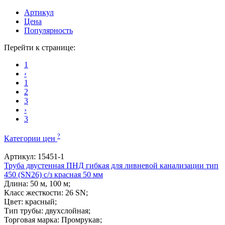
Артикул
Цена
Популярность
Перейти к странице:
1
‹
1
2
3
›
3
?
Категории цен
Артикул: 15451-1
Труба двустенная ПНД гибкая для ливневой канализации тип
450 (SN26) с/з красная 50 мм
Длина: 50 м, 100 м;
Класс жесткости: 26 SN;
Цвет: красный;
Тип трубы: двухслойная;
Торговая марка: Промрукав;