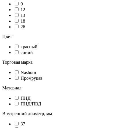
9
12
13
18
26
Цвет
красный
синий
Торговая марка
Nashorn
Промрукав
Материал
ПНД
ПНД/ПВД
Внутренний диаметр, мм
37