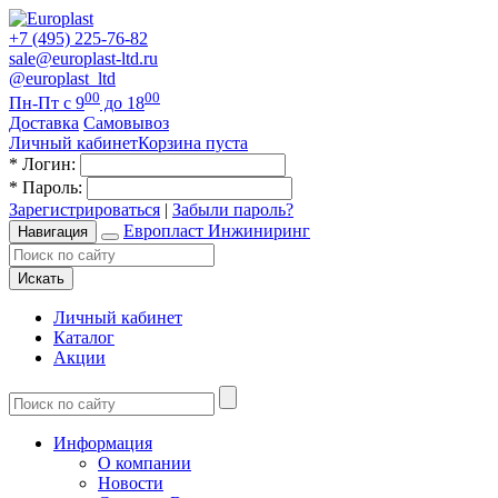
+7 (495) 225-76-82
sale@europlast-ltd.ru
@europlast_ltd
00
00
Пн-Пт с 9
до 18
Доставка
Самовывоз
Личный кабинет
Корзина пуста
*
Логин:
*
Пароль:
Зарегистрироваться
|
Забыли пароль?
Европласт Инжиниринг
Навигация
Искать
Личный кабинет
Каталог
Акции
Информация
О компании
Новости