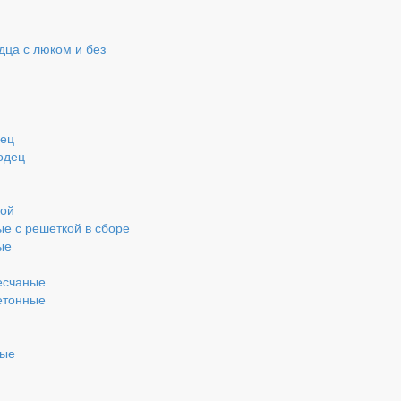
ца с люком и без
дец
одец
кой
ые с решеткой в сборе
ые
есчаные
етонные
ные