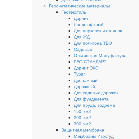
Геосинтетические материалы
Геотекстиль
Дорнит
Ландшафтный
Для парковок и стоянок
Для ЖД
Для полигона ТБО
Садовый
Ольгинская Мануфактура
ГЕО СТАНДАРТ
Дорнит ЭКО
Typar
Дренажный
Дорожный
Для садовых дорожек
Для фундамента
Для пруда, водоема
150 г/м2
200 г/м2
300 г/м2
Защитная мембрана
Мембраны Изостуд