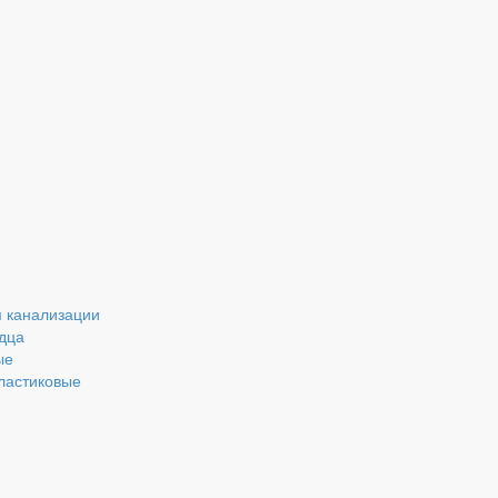
 канализации
дца
ые
ластиковые