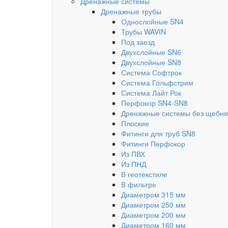
Дренажные системы
Дренажные трубы
Однослойные SN4
Трубы WAVIN
Под заезд
Двухслойные SN6
Двухслойные SN8
Система Софтрок
Система Гольфстрим
Система Лайт Рок
Перфокор SN4-SN8
Дренажные системы без щебня
Плоские
Фитинги для труб SN8
Фитинги Перфокор
Из ПВХ
Из ПНД
В геотекстиле
В фильтре
Диаметром 315 мм
Диаметром 250 мм
Диаметром 200 мм
Диаметром 160 мм