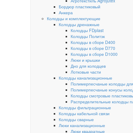
Агротекстиль Agrojutex
Бордюр пластиковый
Анкера
Колодцы и комплектующие
Колодцы дренажные
Колодцы FDplast
Колодцы Политэк
Колодцы в сборе D400
Колодцы в сборе D770
Колодцы в сборе D1000
Люки и крышки
Дно для колодцев
Лотковые части
Колодцы канализационные
Полимерпесчаные колодцы для
Полимерпесчаные конусы коло
Колодцы смотровые пластиков
Распределительные колодцы п
Колодцы фильтрационные
Колодцы кабельной связи
Колодцы сварные
Люки канализационные
Люки квадратные