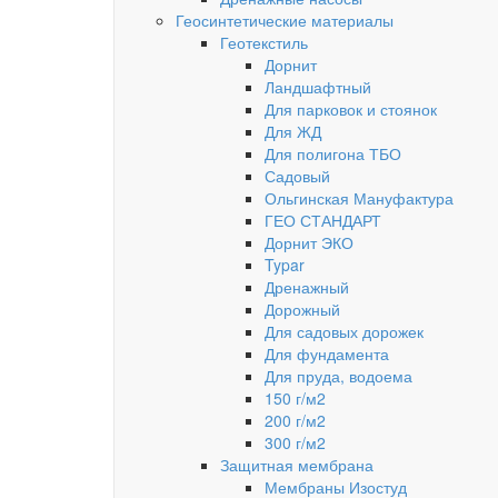
Геосинтетические материалы
Геотекстиль
Дорнит
Ландшафтный
Для парковок и стоянок
Для ЖД
Для полигона ТБО
Садовый
Ольгинская Мануфактура
ГЕО СТАНДАРТ
Дорнит ЭКО
Typar
Дренажный
Дорожный
Для садовых дорожек
Для фундамента
Для пруда, водоема
150 г/м2
200 г/м2
300 г/м2
Защитная мембрана
Мембраны Изостуд