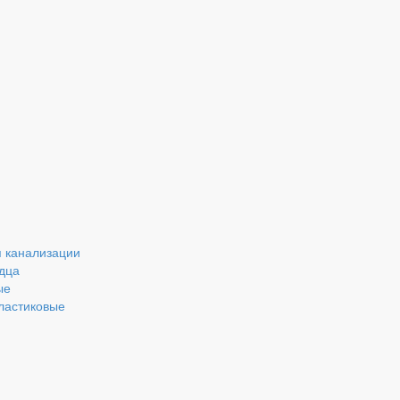
 канализации
дца
ые
ластиковые