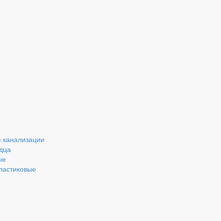
 канализации
дца
ые
ластиковые