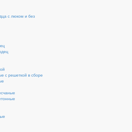
ца с люком и без
дец
одец
кой
ые с решеткой в сборе
ые
есчаные
етонные
ные