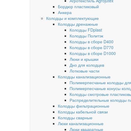
Агротекстиль Agrojutex
Бордюр пластиковый
Анкера
Колодцы и комплектующие
Колодцы дренажные
Колодцы FDplast
Колодцы Политэк
Колодцы в сборе D400
Колодцы в сборе D770
Колодцы в сборе D1000
Люки и крышки
Дно для колодцев
Лотковые части
Колодцы канализационные
Полимерпесчаные колодцы для
Полимерпесчаные конусы коло
Колодцы смотровые пластиков
Распределительные колодцы п
Колодцы фильтрационные
Колодцы кабельной связи
Колодцы сварные
Люки канализационные
Люки квадратные