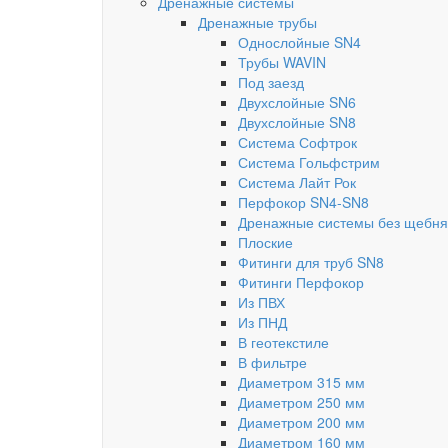
Дренажные системы
Дренажные трубы
Однослойные SN4
Трубы WAVIN
Под заезд
Двухслойные SN6
Двухслойные SN8
Система Софтрок
Система Гольфстрим
Система Лайт Рок
Перфокор SN4-SN8
Дренажные системы без щебня
Плоские
Фитинги для труб SN8
Фитинги Перфокор
Из ПВХ
Из ПНД
В геотекстиле
В фильтре
Диаметром 315 мм
Диаметром 250 мм
Диаметром 200 мм
Диаметром 160 мм