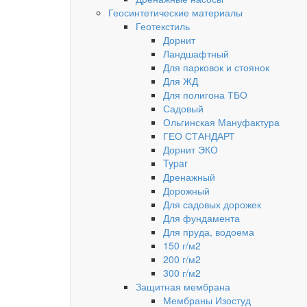
Геосинтетические материалы
Геотекстиль
Дорнит
Ландшафтный
Для парковок и стоянок
Для ЖД
Для полигона ТБО
Садовый
Ольгинская Мануфактура
ГЕО СТАНДАРТ
Дорнит ЭКО
Typar
Дренажный
Дорожный
Для садовых дорожек
Для фундамента
Для пруда, водоема
150 г/м2
200 г/м2
300 г/м2
Защитная мембрана
Мембраны Изостуд