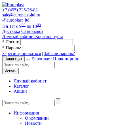
+7 (495) 225-76-82
sale@europlast-ltd.ru
@europlast_ltd
00
00
Пн-Пт с 9
до 18
Доставка
Самовывоз
Личный кабинет
Корзина пуста
*
Логин:
*
Пароль:
Зарегистрироваться
|
Забыли пароль?
Европласт Инжиниринг
Навигация
Искать
Личный кабинет
Каталог
Акции
Информация
О компании
Новости