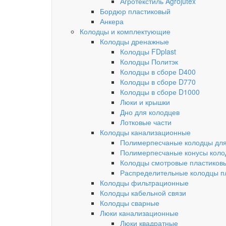
Агротекстиль Agrojutex
Бордюр пластиковый
Анкера
Колодцы и комплектующие
Колодцы дренажные
Колодцы FDplast
Колодцы Политэк
Колодцы в сборе D400
Колодцы в сборе D770
Колодцы в сборе D1000
Люки и крышки
Дно для колодцев
Лотковые части
Колодцы канализационные
Полимерпесчаные колодцы для
Полимерпесчаные конусы коло
Колодцы смотровые пластиков
Распределительные колодцы п
Колодцы фильтрационные
Колодцы кабельной связи
Колодцы сварные
Люки канализационные
Люки квадратные