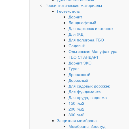
Геосинтетические материалы
Геотекстиль
Дорнит
Ландшафтный
Для парковок и стоянок
Для ЖД
Для полигона ТБО
Садовый
Ольгинская Мануфактура
ГЕО СТАНДАРТ
Дорнит ЭКО
Typar
Дренажный
Дорожный
Для садовых дорожек
Для фундамента
Для пруда, водоема
150 г/м2
200 г/м2
300 г/м2
Защитная мембрана
Мембраны Изостуд