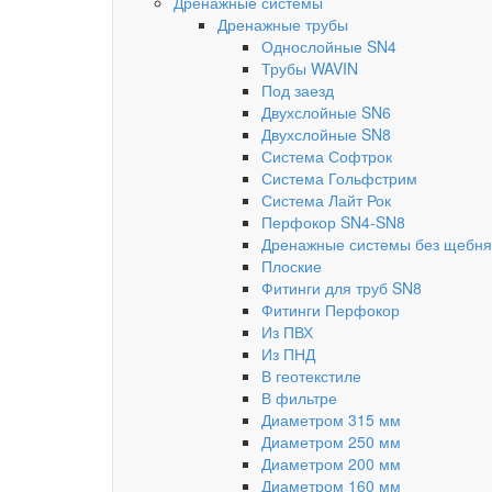
Дренажные системы
Дренажные трубы
Однослойные SN4
Трубы WAVIN
Под заезд
Двухслойные SN6
Двухслойные SN8
Система Софтрок
Система Гольфстрим
Система Лайт Рок
Перфокор SN4-SN8
Дренажные системы без щебня
Плоские
Фитинги для труб SN8
Фитинги Перфокор
Из ПВХ
Из ПНД
В геотекстиле
В фильтре
Диаметром 315 мм
Диаметром 250 мм
Диаметром 200 мм
Диаметром 160 мм