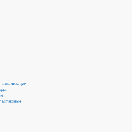
 канализации
дца
ые
ластиковые