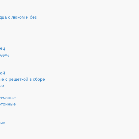
ца с люком и без
дец
одец
кой
ые с решеткой в сборе
ые
есчаные
етонные
ные