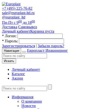
+7 (495) 225-76-82
sale@europlast-ltd.ru
@europlast_ltd
00
00
Пн-Пт с 9
до 18
Доставка
Самовывоз
Личный кабинет
Корзина пуста
*
Логин:
*
Пароль:
Зарегистрироваться
|
Забыли пароль?
Европласт Инжиниринг
Навигация
Искать
Личный кабинет
Каталог
Акции
Информация
О компании
Новости