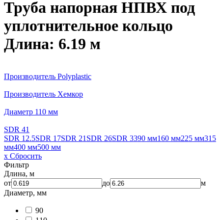
Труба напорная НПВХ под
уплотнительное кольцо
Длина: 6.19 м
Производитель Polyplastic
Производитель Хемкор
Диаметр 110 мм
SDR 41
SDR 12.5
SDR 17
SDR 21
SDR 26
SDR 33
90 мм
160 мм
225 мм
315
мм
400 мм
500 мм
x Сбросить
Фильтр
Длина, м
от
до
м
Диаметр, мм
90