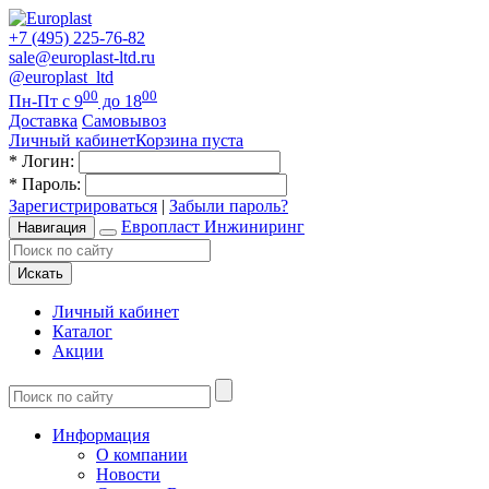
+7 (495) 225-76-82
sale@europlast-ltd.ru
@europlast_ltd
00
00
Пн-Пт с 9
до 18
Доставка
Самовывоз
Личный кабинет
Корзина пуста
*
Логин:
*
Пароль:
Зарегистрироваться
|
Забыли пароль?
Европласт Инжиниринг
Навигация
Искать
Личный кабинет
Каталог
Акции
Информация
О компании
Новости