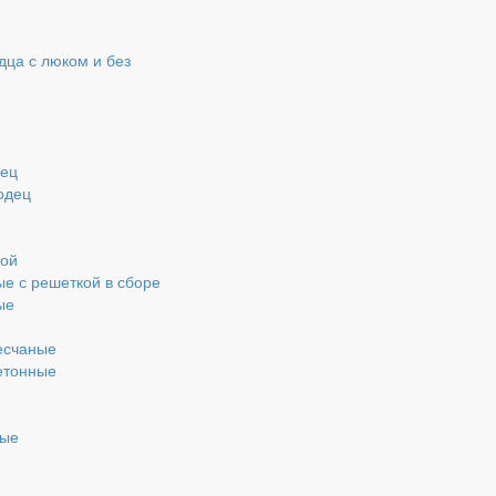
ца с люком и без
дец
одец
кой
ые с решеткой в сборе
ые
есчаные
етонные
ные