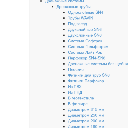
Дренажные системы
Дренажные трубы
Однослойные SN4
Трубы WAVIN
Под заезд
Двухслойные SN6
Двухслойные SN8
Система Софтрок
Система Гольфстрим
Система Лайт Рок
Перфокор SN4-SN8
Дренажные системы без щебня
Плоские
Фитинги для труб SN8
Фитинги Перфокор
Из ПВХ
Из ПНД
В геотекстиле
В фильтре
Диаметром 315 мм
Диаметром 250 мм
Диаметром 200 мм
Диаметром 160 мм