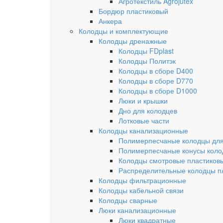
Агротекстиль Agrojutex
Бордюр пластиковый
Анкера
Колодцы и комплектующие
Колодцы дренажные
Колодцы FDplast
Колодцы Политэк
Колодцы в сборе D400
Колодцы в сборе D770
Колодцы в сборе D1000
Люки и крышки
Дно для колодцев
Лотковые части
Колодцы канализационные
Полимерпесчаные колодцы для
Полимерпесчаные конусы коло
Колодцы смотровые пластиков
Распределительные колодцы п
Колодцы фильтрационные
Колодцы кабельной связи
Колодцы сварные
Люки канализационные
Люки квадратные