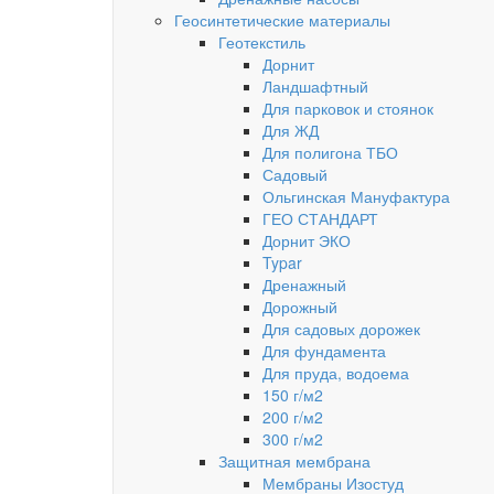
Геосинтетические материалы
Геотекстиль
Дорнит
Ландшафтный
Для парковок и стоянок
Для ЖД
Для полигона ТБО
Садовый
Ольгинская Мануфактура
ГЕО СТАНДАРТ
Дорнит ЭКО
Typar
Дренажный
Дорожный
Для садовых дорожек
Для фундамента
Для пруда, водоема
150 г/м2
200 г/м2
300 г/м2
Защитная мембрана
Мембраны Изостуд