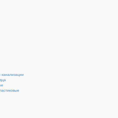
 канализации
дца
ые
ластиковые