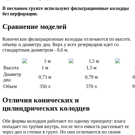
В песчаном грунте используют фильтрационные колодцы
без перфорации.
Сравнение моделей
Конические фильтрационные колодцы отличаются по высоте,
объему и диаметру дна. Верх у всех резервуаров идет со
стандартным диаметром - 0,6 м.
Высота
1 м
1,5 м
Диаметр
0,73 м
0,79 м
0
дна
Объем
350 л
570 л
9
Отличия конических и
цилиндрических колодцев
Обе формы колодцев работают по одному принципу: влага
попадает по трубам внутрь, после чего емкость рассеивает ее
через дно и стенки в грунт. Но они отличаются по своим