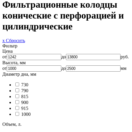
Фильтрационные колодцы
конические с перфорацией и
цилиндрические
x Сбросить
Фильтр
Цена
от
до
руб.
Высота, мм
от
до
мм
Диаметр дна, мм
730
790
815
900
915
1000
Объем, л.