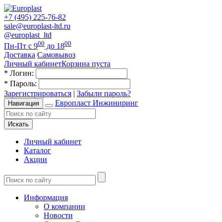
+7 (495) 225-76-82
sale@europlast-ltd.ru
@europlast_ltd
00
00
Пн-Пт с 9
до 18
Доставка
Самовывоз
Личный кабинет
Корзина пуста
*
Логин:
*
Пароль:
Зарегистрироваться
|
Забыли пароль?
Европласт Инжиниринг
Навигация
Искать
Личный кабинет
Каталог
Акции
Информация
О компании
Новости