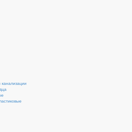
 канализации
дца
ые
ластиковые