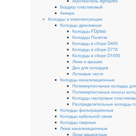
Агротекстиль Agrojutex
Бордюр пластиковый
Анкера
Колодцы и комплектующие
Колодцы дренажные
Колодцы FDplast
Колодцы Политэк
Колодцы в сборе D400
Колодцы в сборе D770
Колодцы в сборе D1000
Люки и крышки
Дно для колодцев
Лотковые части
Колодцы канализационные
Полимерпесчаные колодцы для
Полимерпесчаные конусы коло
Колодцы смотровые пластиков
Распределительные колодцы п
Колодцы фильтрационные
Колодцы кабельной связи
Колодцы сварные
Люки канализационные
Люки квадратные