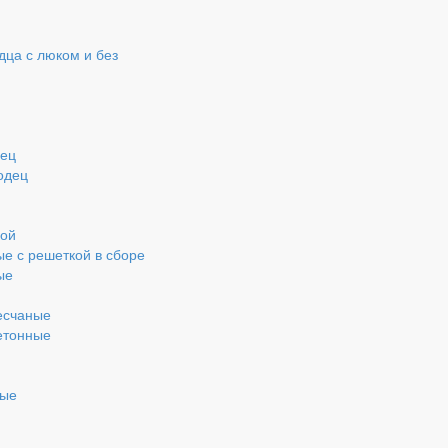
ца с люком и без
дец
одец
кой
ые с решеткой в сборе
ые
есчаные
етонные
ные