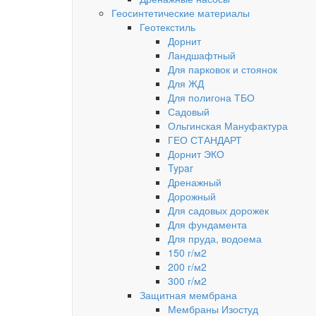
Геосинтетические материалы
Геотекстиль
Дорнит
Ландшафтный
Для парковок и стоянок
Для ЖД
Для полигона ТБО
Садовый
Ольгинская Мануфактура
ГЕО СТАНДАРТ
Дорнит ЭКО
Typar
Дренажный
Дорожный
Для садовых дорожек
Для фундамента
Для пруда, водоема
150 г/м2
200 г/м2
300 г/м2
Защитная мембрана
Мембраны Изостуд