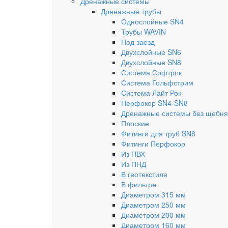
Дренажные системы
Дренажные трубы
Однослойные SN4
Трубы WAVIN
Под заезд
Двухслойные SN6
Двухслойные SN8
Система Софтрок
Система Гольфстрим
Система Лайт Рок
Перфокор SN4-SN8
Дренажные системы без щебня
Плоские
Фитинги для труб SN8
Фитинги Перфокор
Из ПВХ
Из ПНД
В геотекстиле
В фильтре
Диаметром 315 мм
Диаметром 250 мм
Диаметром 200 мм
Диаметром 160 мм