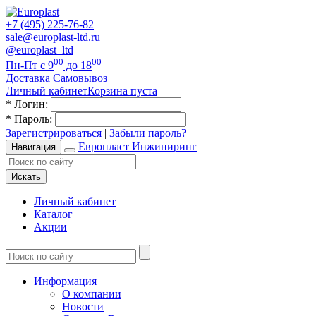
+7 (495) 225-76-82
sale@europlast-ltd.ru
@europlast_ltd
00
00
Пн-Пт с 9
до 18
Доставка
Самовывоз
Личный кабинет
Корзина пуста
*
Логин:
*
Пароль:
Зарегистрироваться
|
Забыли пароль?
Европласт Инжиниринг
Навигация
Искать
Личный кабинет
Каталог
Акции
Информация
О компании
Новости