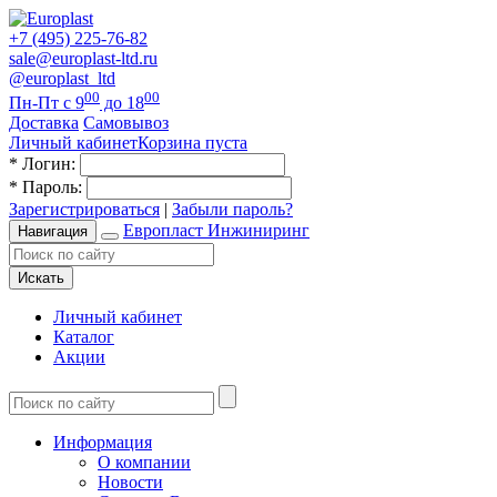
+7 (495) 225-76-82
sale@europlast-ltd.ru
@europlast_ltd
00
00
Пн-Пт с 9
до 18
Доставка
Самовывоз
Личный кабинет
Корзина пуста
*
Логин:
*
Пароль:
Зарегистрироваться
|
Забыли пароль?
Европласт Инжиниринг
Навигация
Искать
Личный кабинет
Каталог
Акции
Информация
О компании
Новости