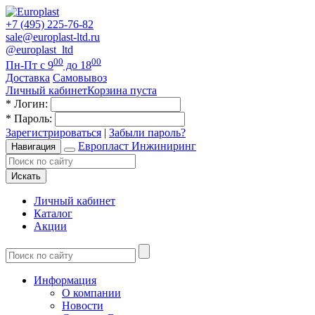
+7 (495) 225-76-82
sale@europlast-ltd.ru
@europlast_ltd
00
00
Пн-Пт с 9
до 18
Доставка
Самовывоз
Личный кабинет
Корзина пуста
*
Логин:
*
Пароль:
Зарегистрироваться
|
Забыли пароль?
Европласт Инжиниринг
Навигация
Искать
Личный кабинет
Каталог
Акции
Информация
О компании
Новости