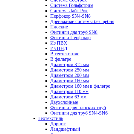
Система Гольфстрим
Система Лайт Рок
Перфокор SN4-SN8
Дренажные системы без щебня
Плоские
Фитинги для труб SN8
Фитинги Перфокор
Из ПВХ
Из ПНД
В геотекстиле
В фильтре
Диаметром 315 мм
Диаметром 250 мм
Диаметром 200 мм
Диаметром 160 мм
Диаметром 160 мм в фильтре
Диаметром 110 мм
Диаметром 63 мм
Двухслойные
Фитинги для плоских труб
Фитинги для труб SN4-SN6
Геотекстиль
Дорнит
Ландшафтный