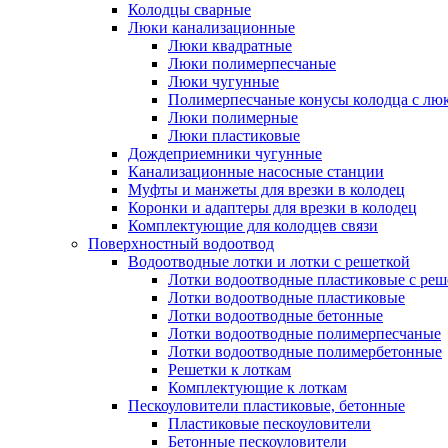
Колодцы сварные
Люки канализационные
Люки квадратные
Люки полимерпесчаные
Люки чугунные
Полимерпесчаные конусы колодца с люк
Люки полимерные
Люки пластиковые
Дождеприемники чугунные
Канализационные насосные станции
Муфты и манжеты для врезки в колодец
Коронки и адаптеры для врезки в колодец
Комплектующие для колодцев связи
Поверхностный водоотвод
Водоотводные лотки и лотки с решеткой
Лотки водоотводные пластиковые с реш
Лотки водоотводные пластиковые
Лотки водоотводные бетонные
Лотки водоотводные полимерпесчаные
Лотки водоотводные полимербетонные
Решетки к лоткам
Комплектующие к лоткам
Пескоуловители пластиковые, бетонные
Пластиковые пескоуловители
Бетонные пескоуловители