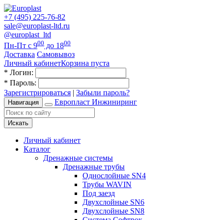
+7 (495) 225-76-82
sale@europlast-ltd.ru
@europlast_ltd
00
00
Пн-Пт с 9
до 18
Доставка
Самовывоз
Личный кабинет
Корзина пуста
*
Логин:
*
Пароль:
Зарегистрироваться
|
Забыли пароль?
Европласт Инжиниринг
Навигация
Искать
Личный кабинет
Каталог
Дренажные системы
Дренажные трубы
Однослойные SN4
Трубы WAVIN
Под заезд
Двухслойные SN6
Двухслойные SN8
Система Софтрок