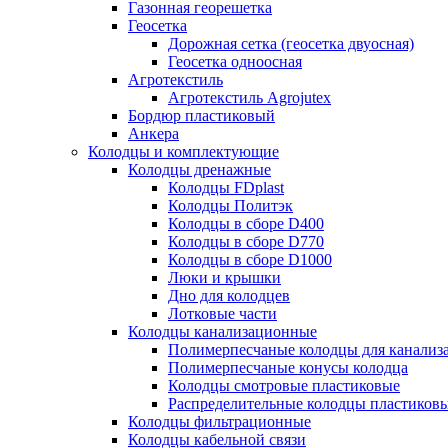
Газонная георешетка
Геосетка
Дорожная сетка (геосетка двуосная)
Геосетка одноосная
Агротекстиль
Агротекстиль Agrojutex
Бордюр пластиковый
Анкера
Колодцы и комплектующие
Колодцы дренажные
Колодцы FDplast
Колодцы Политэк
Колодцы в сборе D400
Колодцы в сборе D770
Колодцы в сборе D1000
Люки и крышки
Дно для колодцев
Лотковые части
Колодцы канализационные
Полимерпесчаные колодцы для канализ
Полимерпесчаные конусы колодца
Колодцы смотровые пластиковые
Распределительные колодцы пластиков
Колодцы фильтрационные
Колодцы кабельной связи