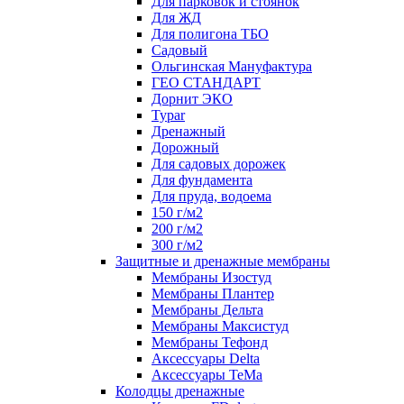
Для парковок и стоянок
Для ЖД
Для полигона ТБО
Садовый
Ольгинская Мануфактура
ГЕО СТАНДАРТ
Дорнит ЭКО
Typar
Дренажный
Дорожный
Для садовых дорожек
Для фундамента
Для пруда, водоема
150 г/м2
200 г/м2
300 г/м2
Защитные и дренажные мембраны
Мембраны Изостуд
Мембраны Плантер
Мембраны Дельта
Мембраны Максистуд
Мембраны Тефонд
Аксессуары Delta
Аксессуары TeMa
Колодцы дренажные