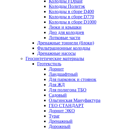
Колодцы FDplast
Колодцы Политэк
Колодцы в сборе D400
Колодцы в сборе D770
Колодцы в сборе D1000
Люки и крышки
Дно для колодцев
Лотковые части
Дренажные тоннели (блоки)
Фильтрационные колодцы
Дренажные насосы
Геосинтетические материалы
Геотекстиль
Дорнит
Ландшафтный
Для парковок и стоянок
Для ЖД
Для полигона ТБО
Садовый
Ольгинская Мануфактура
ГЕО СТАНДАРТ
Дорнит ЭКО
Typar
Дренажный
Дорожный