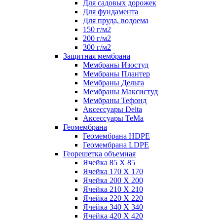
Для садовых дорожек
Для фундамента
Для пруда, водоема
150 г/м2
200 г/м2
300 г/м2
Защитная мембрана
Мембраны Изостуд
Мембраны Плантер
Мембраны Дельта
Мембраны Максистуд
Мембраны Тефонд
Аксессуары Delta
Аксессуары TeMa
Геомембрана
Геомембрана HDPE
Геомембрана LDPE
Георешетка объемная
Ячейка 85 Х 85
Ячейка 170 Х 170
Ячейка 200 Х 200
Ячейка 210 Х 210
Ячейка 220 Х 220
Ячейка 340 Х 340
Ячейка 420 Х 420