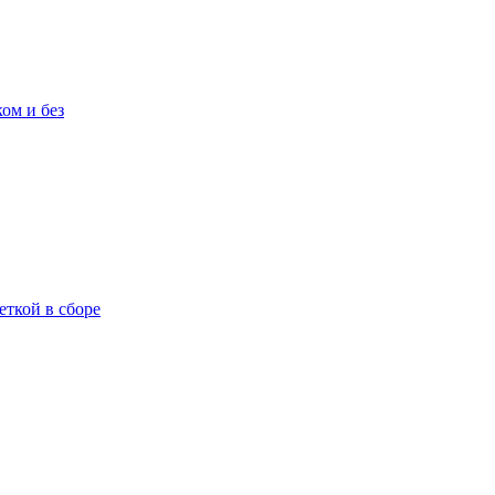
ом и без
еткой в сборе