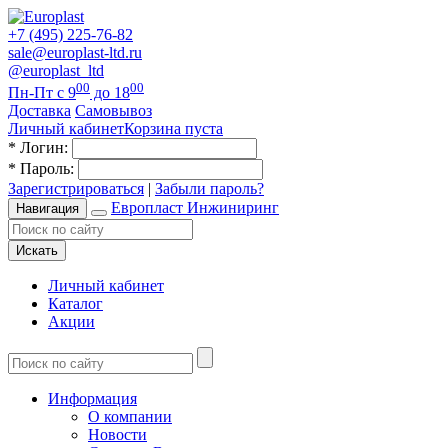
+7 (495) 225-76-82
sale@europlast-ltd.ru
@europlast_ltd
00
00
Пн-Пт с 9
до 18
Доставка
Самовывоз
Личный кабинет
Корзина пуста
*
Логин:
*
Пароль:
Зарегистрироваться
|
Забыли пароль?
Европласт Инжиниринг
Навигация
Искать
Личный кабинет
Каталог
Акции
Информация
О компании
Новости