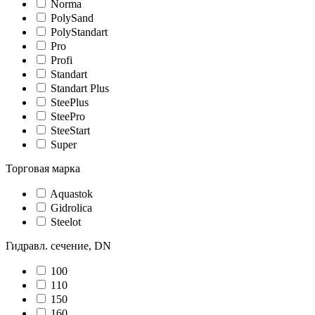
Norma
PolySand
PolyStandart
Pro
Profi
Standart
Standart Plus
SteePlus
SteePro
SteeStart
Super
Торговая марка
Aquastok
Gidrolica
Steelot
Гидравл. сечение, DN
100
110
150
160