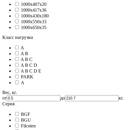
1000х407х20
1000х417х36
1000х430х180
1000х550х33
1000х650х35
Класс нагрузки
A
A B
A B C
A B C D
A B C D E
PARK
А
Вес, кг.
от
до
кг.
Серия
BGF
BGU
Filcoten