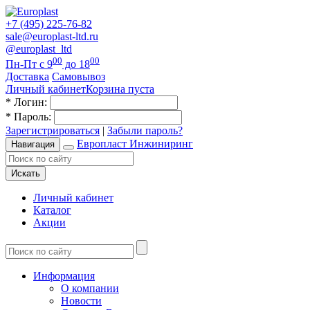
+7 (495) 225-76-82
sale@europlast-ltd.ru
@europlast_ltd
00
00
Пн-Пт с 9
до 18
Доставка
Самовывоз
Личный кабинет
Корзина пуста
*
Логин:
*
Пароль:
Зарегистрироваться
|
Забыли пароль?
Европласт Инжиниринг
Навигация
Искать
Личный кабинет
Каталог
Акции
Информация
О компании
Новости