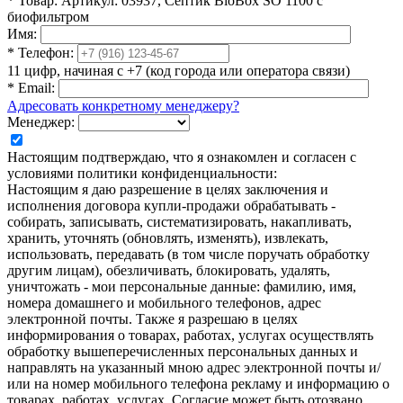
*
Товар:
Артикул: 03937, Септик BioBox SO 1100 с
биофильтром
Имя:
*
Телефон:
11 цифр, начиная с +7 (код города или оператора связи)
*
Email:
Адресовать конкретному менеджеру?
Менеджер:
Настоящим подтверждаю, что я ознакомлен и согласен с
условиями политики конфиденциальности:
Настоящим я даю разрешение в целях заключения и
исполнения договора купли-продажи обрабатывать -
собирать, записывать, систематизировать, накапливать,
хранить, уточнять (обновлять, изменять), извлекать,
использовать, передавать (в том числе поручать обработку
другим лицам), обезличивать, блокировать, удалять,
уничтожать - мои персональные данные: фамилию, имя,
номера домашнего и мобильного телефонов, адрес
электронной почты. Также я разрешаю в целях
информирования о товарах, работах, услугах осуществлять
обработку вышеперечисленных персональных данных и
направлять на указанный мною адрес электронной почты и/
или на номер мобильного телефона рекламу и информацию о
товарах, работах, услугах. Согласие может быть отозвано