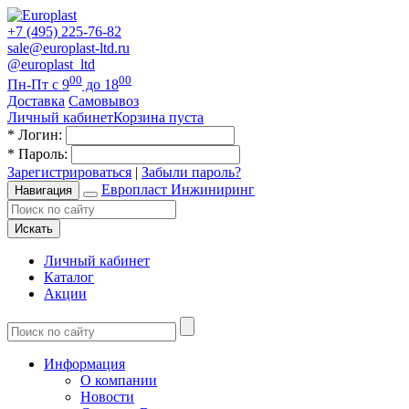
+7 (495) 225-76-82
sale@europlast-ltd.ru
@europlast_ltd
00
00
Пн-Пт с 9
до 18
Доставка
Самовывоз
Личный кабинет
Корзина пуста
*
Логин:
*
Пароль:
Зарегистрироваться
|
Забыли пароль?
Европласт Инжиниринг
Навигация
Искать
Личный кабинет
Каталог
Акции
Информация
О компании
Новости