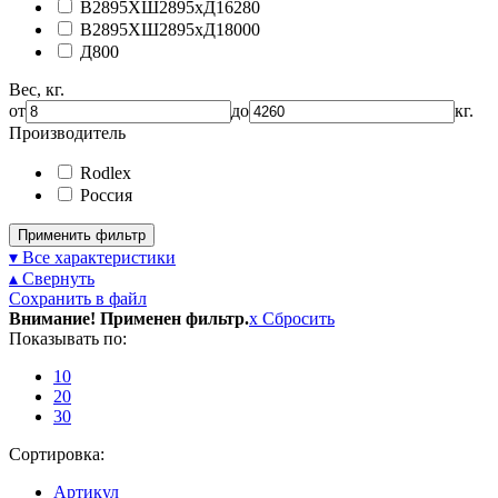
В2895ХШ2895хД16280
В2895ХШ2895хД18000
Д800
Вес, кг.
от
до
кг.
Производитель
Rodlex
Россия
Применить фильтр
▾ Все характеристики
▴ Свернуть
Сохранить в файл
Внимание! Применен фильтр.
x
Сбросить
Показывать по:
10
20
30
Сортировка:
Артикул