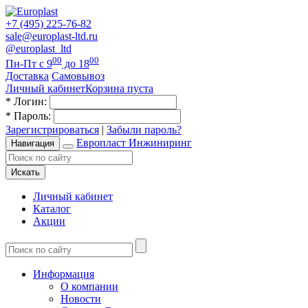
+7 (495) 225-76-82
sale@europlast-ltd.ru
@europlast_ltd
00
00
Пн-Пт с 9
до 18
Доставка
Самовывоз
Личный кабинет
Корзина пуста
*
Логин:
*
Пароль:
Зарегистрироваться
|
Забыли пароль?
Европласт Инжиниринг
Навигация
Искать
Личный кабинет
Каталог
Акции
Информация
О компании
Новости