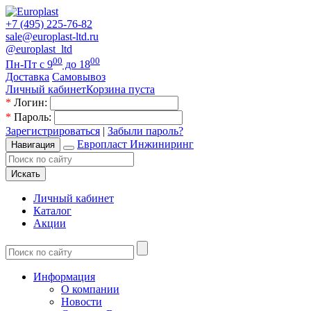
+7 (495) 225-76-82
sale@europlast-ltd.ru
@europlast_ltd
00
00
Пн-Пт с 9
до 18
Доставка
Самовывоз
Личный кабинет
Корзина пуста
*
Логин:
*
Пароль:
Зарегистрироваться
|
Забыли пароль?
Европласт Инжиниринг
Навигация
Искать
Личный кабинет
Каталог
Акции
Информация
О компании
Новости