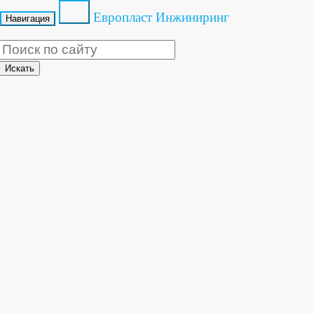
Европласт Инжиниринг
Навигация
+7 (495) 225-76-82
Искать
sale@europlast-ltd.ru
@europlast_ltd
00
00
Пн-Пт с 9
до 18
Доставка
Самовывоз
Личный кабинет
Корзина пуста
Главная
/
Статьи
Обзор видов