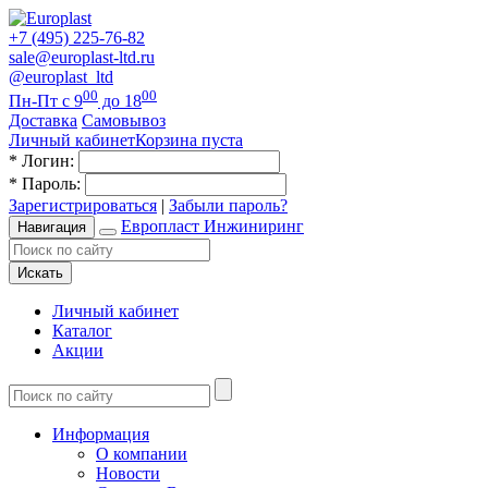
+7 (495) 225-76-82
sale@europlast-ltd.ru
@europlast_ltd
00
00
Пн-Пт с 9
до 18
Доставка
Самовывоз
Личный кабинет
Корзина пуста
*
Логин:
*
Пароль:
Зарегистрироваться
|
Забыли пароль?
Европласт Инжиниринг
Навигация
Искать
Личный кабинет
Каталог
Акции
Информация
О компании
Новости