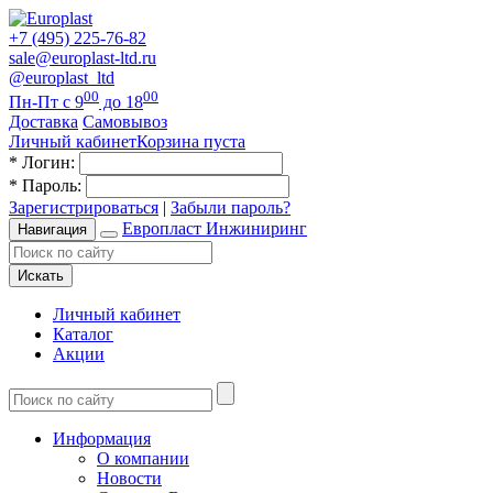
+7 (495) 225-76-82
sale@europlast-ltd.ru
@europlast_ltd
00
00
Пн-Пт с 9
до 18
Доставка
Самовывоз
Личный кабинет
Корзина пуста
*
Логин:
*
Пароль:
Зарегистрироваться
|
Забыли пароль?
Европласт Инжиниринг
Навигация
Искать
Личный кабинет
Каталог
Акции
Информация
О компании
Новости