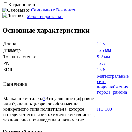
К сравнению
Самовывоз: Возможен
Условия доставки
Основные характеристики
Длина
12 м
Диаметр
125 мм
Толщина стенки
9.2 мм
PN
12.5
SDR
13.6
Магистральные
сети
Назначение
водоснабжения
города, района
Марка полиэтилена
?
Это условное цифровое
или буквенно-цифровое обозначение
конкретного типа полиэтилена, которое
ПЭ 100
определяет его физико-химические свойства,
технологию производства и назначение
Быстрый заказ