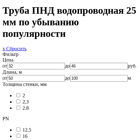
Труба ПНД водопроводная 25
мм по убыванию
популярности
x Сбросить
Фильтр
Цена
от
до
руб.
Длина, м
от
до
м
Толщина стенки, мм
2
2,3
2.8
PN
12,5
16