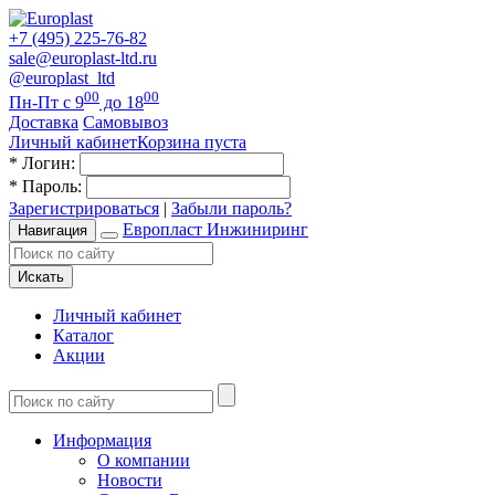
+7 (495) 225-76-82
sale@europlast-ltd.ru
@europlast_ltd
00
00
Пн-Пт с 9
до 18
Доставка
Самовывоз
Личный кабинет
Корзина пуста
*
Логин:
*
Пароль:
Зарегистрироваться
|
Забыли пароль?
Европласт Инжиниринг
Навигация
Искать
Личный кабинет
Каталог
Акции
Информация
О компании
Новости