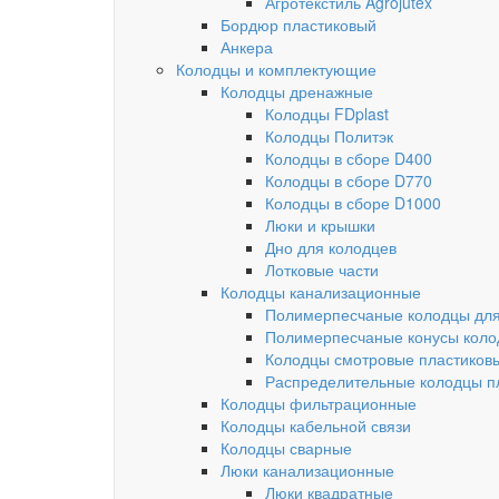
Агротекстиль Agrojutex
Бордюр пластиковый
Анкера
Колодцы и комплектующие
Колодцы дренажные
Колодцы FDplast
Колодцы Политэк
Колодцы в сборе D400
Колодцы в сборе D770
Колодцы в сборе D1000
Люки и крышки
Дно для колодцев
Лотковые части
Колодцы канализационные
Полимерпесчаные колодцы для
Полимерпесчаные конусы коло
Колодцы смотровые пластиков
Распределительные колодцы п
Колодцы фильтрационные
Колодцы кабельной связи
Колодцы сварные
Люки канализационные
Люки квадратные