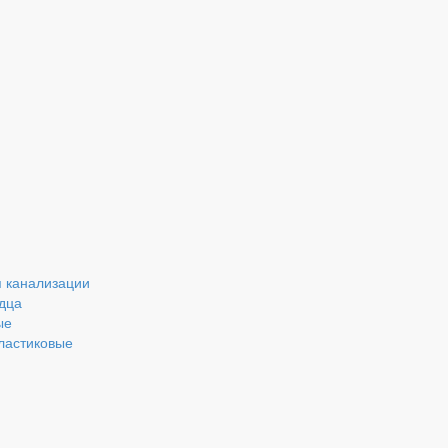
 канализации
дца
ые
ластиковые