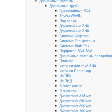
Дренажные системы
Дренажные трубы
Однослойные SN4
Трубы WAVIN
Под заезд
Двухслойные SN6
Двухслойные SN8
Система Софтрок
Система Гольфстрим
Система Лайт Рок
Перфокор SN4-SN8
Дренажные системы без щебня
Плоские
Фитинги для труб SN8
Фитинги Перфокор
Из ПВХ
Из ПНД
В геотекстиле
В фильтре
Диаметром 315 мм
Диаметром 250 мм
Диаметром 200 мм
Диаметром 160 мм