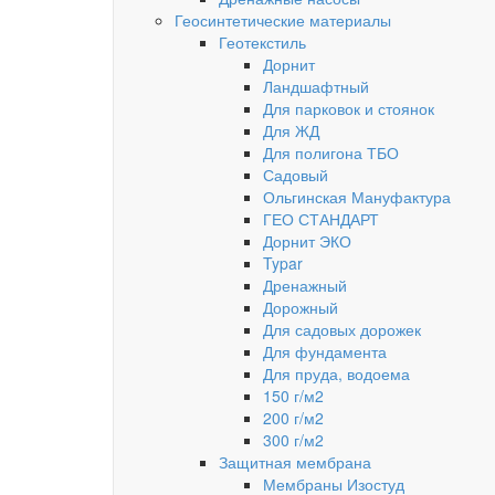
Геосинтетические материалы
Геотекстиль
Дорнит
Ландшафтный
Для парковок и стоянок
Для ЖД
Для полигона ТБО
Садовый
Ольгинская Мануфактура
ГЕО СТАНДАРТ
Дорнит ЭКО
Typar
Дренажный
Дорожный
Для садовых дорожек
Для фундамента
Для пруда, водоема
150 г/м2
200 г/м2
300 г/м2
Защитная мембрана
Мембраны Изостуд