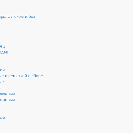
ца с люком и без
дец
одец
кой
ые с решеткой в сборе
ые
есчаные
етонные
ные