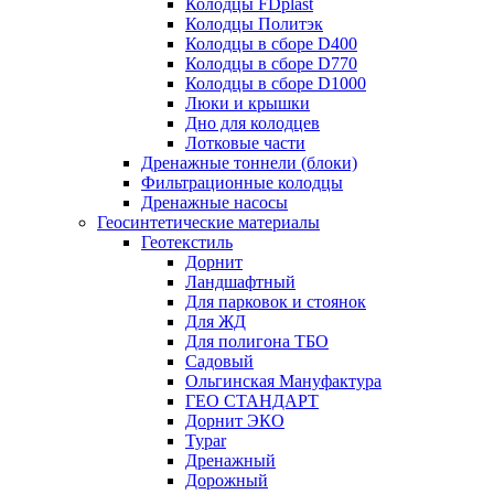
Колодцы FDplast
Колодцы Политэк
Колодцы в сборе D400
Колодцы в сборе D770
Колодцы в сборе D1000
Люки и крышки
Дно для колодцев
Лотковые части
Дренажные тоннели (блоки)
Фильтрационные колодцы
Дренажные насосы
Геосинтетические материалы
Геотекстиль
Дорнит
Ландшафтный
Для парковок и стоянок
Для ЖД
Для полигона ТБО
Садовый
Ольгинская Мануфактура
ГЕО СТАНДАРТ
Дорнит ЭКО
Typar
Дренажный
Дорожный