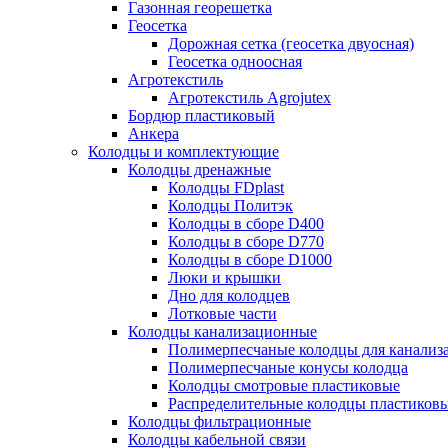
Газонная георешетка
Геосетка
Дорожная сетка (геосетка двуосная)
Геосетка одноосная
Агротекстиль
Агротекстиль Agrojutex
Бордюр пластиковый
Анкера
Колодцы и комплектующие
Колодцы дренажные
Колодцы FDplast
Колодцы Политэк
Колодцы в сборе D400
Колодцы в сборе D770
Колодцы в сборе D1000
Люки и крышки
Дно для колодцев
Лотковые части
Колодцы канализационные
Полимерпесчаные колодцы для канализ
Полимерпесчаные конусы колодца
Колодцы смотровые пластиковые
Распределительные колодцы пластиков
Колодцы фильтрационные
Колодцы кабельной связи