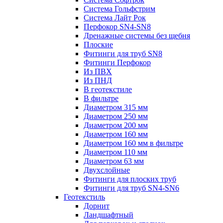
Система Гольфстрим
Система Лайт Рок
Перфокор SN4-SN8
Дренажные системы без щебня
Плоские
Фитинги для труб SN8
Фитинги Перфокор
Из ПВХ
Из ПНД
В геотекстиле
В фильтре
Диаметром 315 мм
Диаметром 250 мм
Диаметром 200 мм
Диаметром 160 мм
Диаметром 160 мм в фильтре
Диаметром 110 мм
Диаметром 63 мм
Двухслойные
Фитинги для плоских труб
Фитинги для труб SN4-SN6
Геотекстиль
Дорнит
Ландшафтный