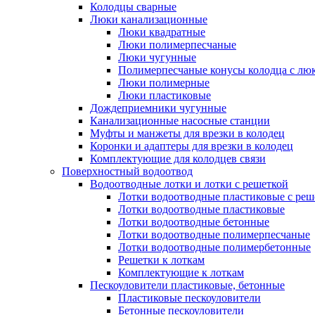
Колодцы сварные
Люки канализационные
Люки квадратные
Люки полимерпесчаные
Люки чугунные
Полимерпесчаные конусы колодца с люк
Люки полимерные
Люки пластиковые
Дождеприемники чугунные
Канализационные насосные станции
Муфты и манжеты для врезки в колодец
Коронки и адаптеры для врезки в колодец
Комплектующие для колодцев связи
Поверхностный водоотвод
Водоотводные лотки и лотки с решеткой
Лотки водоотводные пластиковые с реш
Лотки водоотводные пластиковые
Лотки водоотводные бетонные
Лотки водоотводные полимерпесчаные
Лотки водоотводные полимербетонные
Решетки к лоткам
Комплектующие к лоткам
Пескоуловители пластиковые, бетонные
Пластиковые пескоуловители
Бетонные пескоуловители