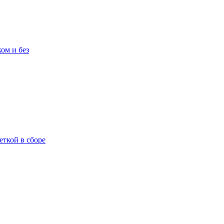
ом и без
еткой в сборе