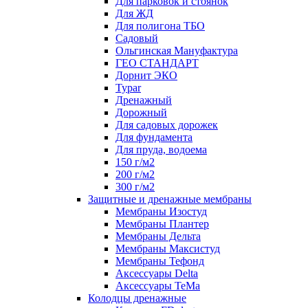
Для парковок и стоянок
Для ЖД
Для полигона ТБО
Садовый
Ольгинская Мануфактура
ГЕО СТАНДАРТ
Дорнит ЭКО
Typar
Дренажный
Дорожный
Для садовых дорожек
Для фундамента
Для пруда, водоема
150 г/м2
200 г/м2
300 г/м2
Защитные и дренажные мембраны
Мембраны Изостуд
Мембраны Плантер
Мембраны Дельта
Мембраны Максистуд
Мембраны Тефонд
Аксессуары Delta
Аксессуары TeMa
Колодцы дренажные