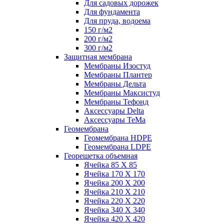
Для садовых дорожек
Для фундамента
Для пруда, водоема
150 г/м2
200 г/м2
300 г/м2
Защитная мембрана
Мембраны Изостуд
Мембраны Плантер
Мембраны Дельта
Мембраны Максистуд
Мембраны Тефонд
Аксессуары Delta
Аксессуары TeMa
Геомембрана
Геомембрана HDPE
Геомембрана LDPE
Георешетка объемная
Ячейка 85 Х 85
Ячейка 170 Х 170
Ячейка 200 Х 200
Ячейка 210 Х 210
Ячейка 220 Х 220
Ячейка 340 Х 340
Ячейка 420 Х 420