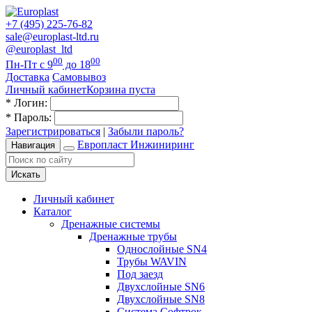
+7 (495) 225-76-82
sale@europlast-ltd.ru
@europlast_ltd
00
00
Пн-Пт с 9
до 18
Доставка
Самовывоз
Личный кабинет
Корзина пуста
*
Логин:
*
Пароль:
Зарегистрироваться
|
Забыли пароль?
Европласт Инжиниринг
Навигация
Искать
Личный кабинет
Каталог
Дренажные системы
Дренажные трубы
Однослойные SN4
Трубы WAVIN
Под заезд
Двухслойные SN6
Двухслойные SN8
Система Софтрок