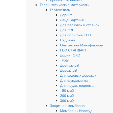
Геосинтетические материалы
Геотекстиль
Дорнит
Ландшафтный
Для парковок и стоянок
Для ЖД
Для полигона ТБО
Садовый
Ольгинская Мануфактура
ГЕО СТАНДАРТ
Дорнит ЭКО
Typar
Дренажный
Дорожный
Для садовых дорожек
Для фундамента
Для пруда, водоема
150 г/м2
200 г/м2
300 г/м2
Защитная мембрана
Мембраны Изостуд