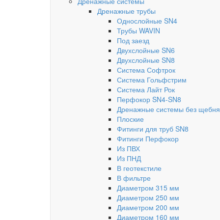
Дренажные системы
Дренажные трубы
Однослойные SN4
Трубы WAVIN
Под заезд
Двухслойные SN6
Двухслойные SN8
Система Софтрок
Система Гольфстрим
Система Лайт Рок
Перфокор SN4-SN8
Дренажные системы без щебня
Плоские
Фитинги для труб SN8
Фитинги Перфокор
Из ПВХ
Из ПНД
В геотекстиле
В фильтре
Диаметром 315 мм
Диаметром 250 мм
Диаметром 200 мм
Диаметром 160 мм