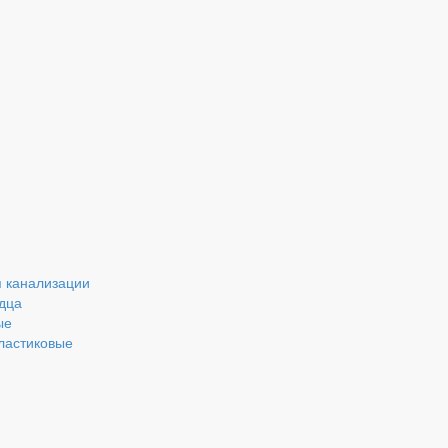
 канализации
дца
ые
ластиковые