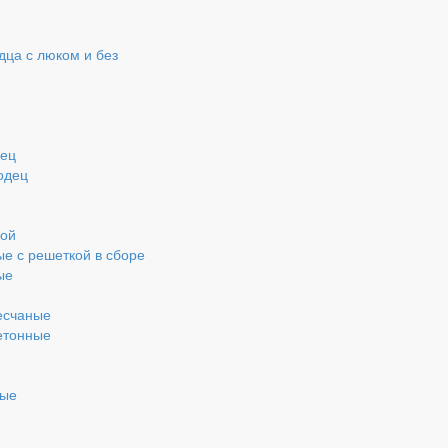
ца с люком и без
дец
одец
кой
ые с решеткой в сборе
ые
есчаные
етонные
ные