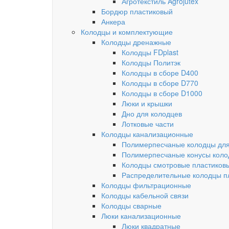
Агротекстиль Agrojutex
Бордюр пластиковый
Анкера
Колодцы и комплектующие
Колодцы дренажные
Колодцы FDplast
Колодцы Политэк
Колодцы в сборе D400
Колодцы в сборе D770
Колодцы в сборе D1000
Люки и крышки
Дно для колодцев
Лотковые части
Колодцы канализационные
Полимерпесчаные колодцы для
Полимерпесчаные конусы коло
Колодцы смотровые пластиков
Распределительные колодцы п
Колодцы фильтрационные
Колодцы кабельной связи
Колодцы сварные
Люки канализационные
Люки квадратные