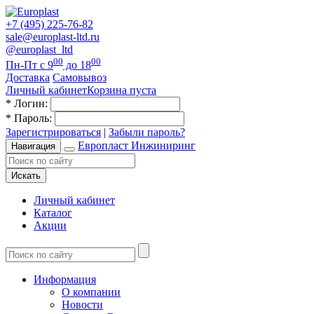
+7 (495) 225-76-82
sale@europlast-ltd.ru
@europlast_ltd
00
00
Пн-Пт с 9
до 18
Доставка
Самовывоз
Личный кабинет
Корзина пуста
*
Логин:
*
Пароль:
Зарегистрироваться
|
Забыли пароль?
Европласт Инжиниринг
Навигация
Искать
Личный кабинет
Каталог
Акции
Информация
О компании
Новости