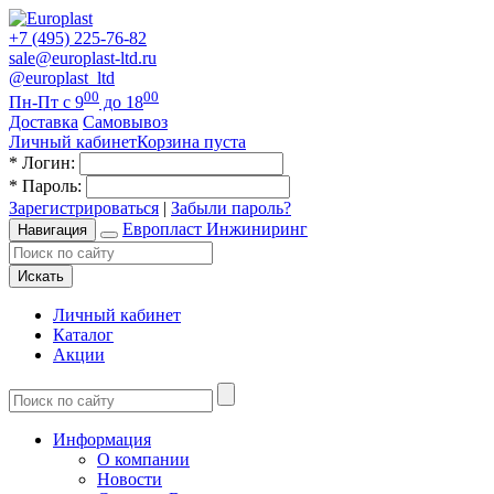
+7 (495) 225-76-82
sale@europlast-ltd.ru
@europlast_ltd
00
00
Пн-Пт с 9
до 18
Доставка
Самовывоз
Личный кабинет
Корзина пуста
*
Логин:
*
Пароль:
Зарегистрироваться
|
Забыли пароль?
Европласт Инжиниринг
Навигация
Искать
Личный кабинет
Каталог
Акции
Информация
О компании
Новости