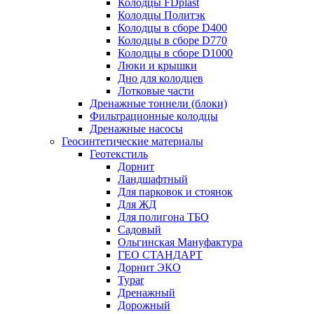
Колодцы FDplast
Колодцы Политэк
Колодцы в сборе D400
Колодцы в сборе D770
Колодцы в сборе D1000
Люки и крышки
Дно для колодцев
Лотковые части
Дренажные тоннели (блоки)
Фильтрационные колодцы
Дренажные насосы
Геосинтетические материалы
Геотекстиль
Дорнит
Ландшафтный
Для парковок и стоянок
Для ЖД
Для полигона ТБО
Садовый
Ольгинская Мануфактура
ГЕО СТАНДАРТ
Дорнит ЭКО
Typar
Дренажный
Дорожный