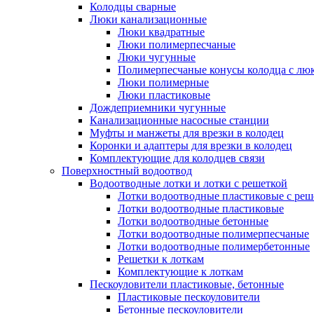
Колодцы сварные
Люки канализационные
Люки квадратные
Люки полимерпесчаные
Люки чугунные
Полимерпесчаные конусы колодца с люк
Люки полимерные
Люки пластиковые
Дождеприемники чугунные
Канализационные насосные станции
Муфты и манжеты для врезки в колодец
Коронки и адаптеры для врезки в колодец
Комплектующие для колодцев связи
Поверхностный водоотвод
Водоотводные лотки и лотки с решеткой
Лотки водоотводные пластиковые с реш
Лотки водоотводные пластиковые
Лотки водоотводные бетонные
Лотки водоотводные полимерпесчаные
Лотки водоотводные полимербетонные
Решетки к лоткам
Комплектующие к лоткам
Пескоуловители пластиковые, бетонные
Пластиковые пескоуловители
Бетонные пескоуловители