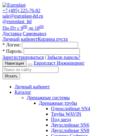
+7 (495) 225-76-82
sale@europlast-ltd.ru
@europlast_ltd
00
00
Пн-Пт с 9
до 18
Доставка
Самовывоз
Личный кабинет
Корзина пуста
*
Логин:
*
Пароль:
Зарегистрироваться
|
Забыли пароль?
Европласт Инжиниринг
Навигация
Искать
Личный кабинет
Каталог
Дренажные системы
Дренажные трубы
Однослойные SN4
Трубы WAVIN
Под заезд
Двухслойные SN6
Двухслойные SN8
Система Софтрок