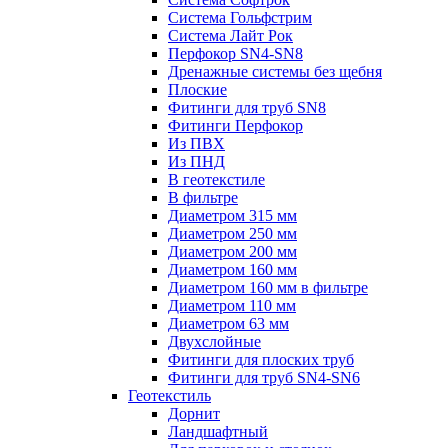
Система Гольфстрим
Система Лайт Рок
Перфокор SN4-SN8
Дренажные системы без щебня
Плоские
Фитинги для труб SN8
Фитинги Перфокор
Из ПВХ
Из ПНД
В геотекстиле
В фильтре
Диаметром 315 мм
Диаметром 250 мм
Диаметром 200 мм
Диаметром 160 мм
Диаметром 160 мм в фильтре
Диаметром 110 мм
Диаметром 63 мм
Двухслойные
Фитинги для плоских труб
Фитинги для труб SN4-SN6
Геотекстиль
Дорнит
Ландшафтный