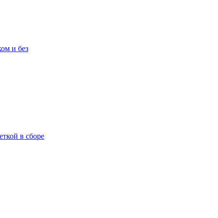
ом и без
еткой в сборе