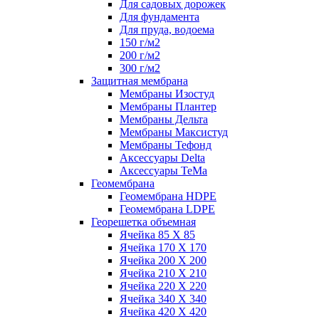
Для садовых дорожек
Для фундамента
Для пруда, водоема
150 г/м2
200 г/м2
300 г/м2
Защитная мембрана
Мембраны Изостуд
Мембраны Плантер
Мембраны Дельта
Мембраны Максистуд
Мембраны Тефонд
Аксессуары Delta
Аксессуары TeMa
Геомембрана
Геомембрана HDPE
Геомембрана LDPE
Георешетка объемная
Ячейка 85 Х 85
Ячейка 170 Х 170
Ячейка 200 Х 200
Ячейка 210 Х 210
Ячейка 220 Х 220
Ячейка 340 Х 340
Ячейка 420 Х 420