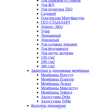
Для парковок и стоянок
Для ЖД
Для полигона ТБО
Садовый
Ольгинская Мануфактура
ГЕО СТАНДАРТ
Дорнит ЭКО
Typar
Дренажный
Дорожный
Для садовых дорожек
Для фундамента
Для пруда, водоема
150 г/м2
200 г/м2
300 г/м2
Защитные и дренажные мембраны
Мембраны Изостуд
Мембраны Плантер
Мембраны Дельта
Мембраны Максистуд
Мембраны Тефонд
Аксессуары Delta
Аксессуары TeMa
Колодцы дренажные