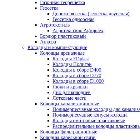
Газонная георешетка
Геосетка
Дорожная сетка (геосетка двуосная)
Геосетка одноосная
Агротекстиль
Агротекстиль Agrojutex
Бордюр пластиковый
Анкера
Колодцы и комплектующие
Колодцы дренажные
Колодцы FDplast
Колодцы Политэк
Колодцы в сборе D400
Колодцы в сборе D770
Колодцы в сборе D1000
Люки и крышки
Дно для колодцев
Лотковые части
Колодцы канализационные
Полимерпесчаные колодцы для канализ
Полимерпесчаные конусы колодца
Колодцы смотровые пластиковые
Распределительные колодцы пластиков
Колодцы фильтрационные
Колодцы кабельной связи