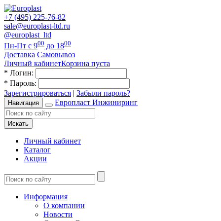
+7 (495) 225-76-82
sale@europlast-ltd.ru
@europlast_ltd
00
00
Пн-Пт с 9
до 18
Доставка
Самовывоз
Личный кабинет
Корзина пуста
*
Логин:
*
Пароль:
Зарегистрироваться
|
Забыли пароль?
Европласт Инжиниринг
Навигация
Искать
Личный кабинет
Каталог
Акции
Информация
О компании
Новости