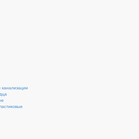
 канализации
дца
ые
ластиковые