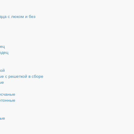
ца с люком и без
дец
одец
кой
ые с решеткой в сборе
ые
есчаные
етонные
ные