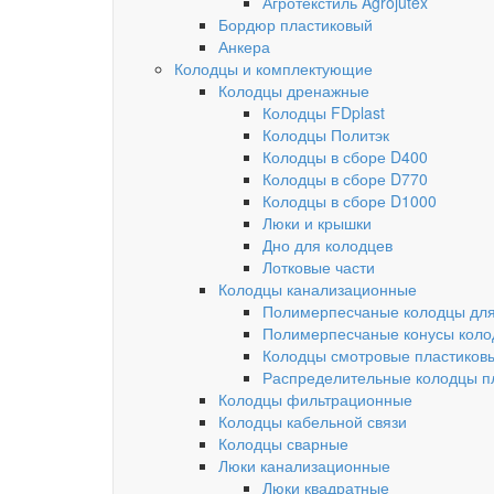
Агротекстиль Agrojutex
Бордюр пластиковый
Анкера
Колодцы и комплектующие
Колодцы дренажные
Колодцы FDplast
Колодцы Политэк
Колодцы в сборе D400
Колодцы в сборе D770
Колодцы в сборе D1000
Люки и крышки
Дно для колодцев
Лотковые части
Колодцы канализационные
Полимерпесчаные колодцы для
Полимерпесчаные конусы коло
Колодцы смотровые пластиков
Распределительные колодцы п
Колодцы фильтрационные
Колодцы кабельной связи
Колодцы сварные
Люки канализационные
Люки квадратные