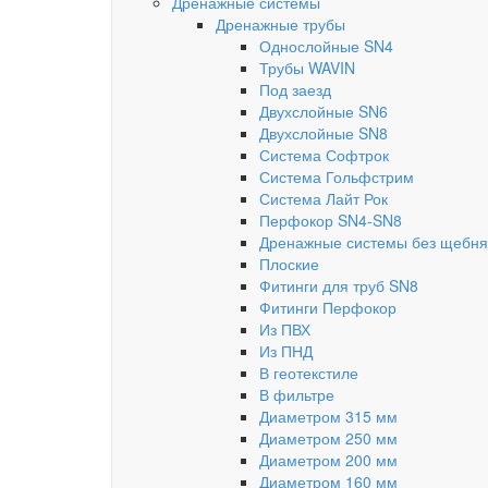
Дренажные системы
Дренажные трубы
Однослойные SN4
Трубы WAVIN
Под заезд
Двухслойные SN6
Двухслойные SN8
Система Софтрок
Система Гольфстрим
Система Лайт Рок
Перфокор SN4-SN8
Дренажные системы без щебня
Плоские
Фитинги для труб SN8
Фитинги Перфокор
Из ПВХ
Из ПНД
В геотекстиле
В фильтре
Диаметром 315 мм
Диаметром 250 мм
Диаметром 200 мм
Диаметром 160 мм