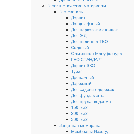
Геосинтетические материалы
Геотекстиль
Дорнит
Ландшафтный
Для парковок и стоянок
Для ЖД
Для полигона ТБО
Садовый
Ольгинская Мануфактура
ГЕО СТАНДАРТ
Дорнит ЭКО
Typar
Дренажный
Дорожный
Для садовых дорожек
Для фундамента
Для пруда, водоема
150 г/м2
200 г/м2
300 г/м2
Защитная мембрана
Мембраны Изостуд