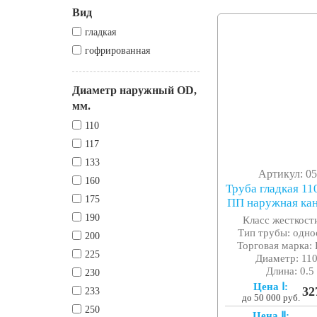
Вид
гладкая
гофрированная
Диаметр наружный OD,
мм.
110
117
133
Артикул: 0
160
Труба гладкая 11
175
ПП наружная ка
190
Класс жесткости
Тип трубы: одно
200
Торговая марка: 
225
Диаметр: 110
Длина: 0.5
230
Цена Ⅰ:
32
233
до 50 000 руб.
250
Цена Ⅱ: