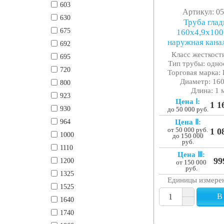
603
Артикул: 0
630
Труба глад
675
160x4,9x10
наружная кана
692
Класс жесткости
695
Тип трубы: одно
720
Торговая марка: 
Диаметр: 16
800
Длина: 1 
923
Цена Ⅰ:
1 1
930
до 50 000 руб.
964
Цена Ⅱ:
от 50 000 руб.
1 0
1000
до 150 000
руб.
1110
Цена Ⅲ:
99
1200
от 150 000
руб.
1325
Единицы измере
1525
В
1640
1740