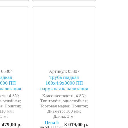
 05304
Артикул: 05307
ладкая
Труба гладкая
5000 ПП
160x4,9x3000 ПП
нализация
наружная канализация
сти: 4 SN;
Класс жесткости: 4 SN;
днослойная;
Тип трубы: однослойная;
а: Политэк;
Торговая марка: Политэк;
110 мм;
Диаметр: 160 мм;
 5 м;
Длина: 3 м;
Цена Ⅰ:
 479,00 р.
3 019,00 р.
до 50 000 руб.