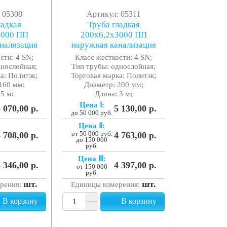
 05308
Артикул: 05311
ладкая
Труба гладкая
5000 ПП
200x6,2x3000 ПП
нализация
наружная канализация
сти: 4 SN;
Класс жесткости: 4 SN;
днослойная;
Тип трубы: однослойная;
а: Политэк;
Торговая марка: Политэк;
160 мм;
Диаметр: 200 мм;
 5 м;
Длина: 3 м;
Цена Ⅰ:
 070,00 р.
5 130,00 р.
до 50 000 руб.
Цена Ⅱ:
 708,00 р.
от 50 000 руб.
4 763,00 р.
до 150 000
руб.
Цена Ⅲ:
 346,00 р.
4 397,00 р.
от 150 000
руб.
шт.
шт.
рения:
Единицы измерения:
В корзину
В корзину