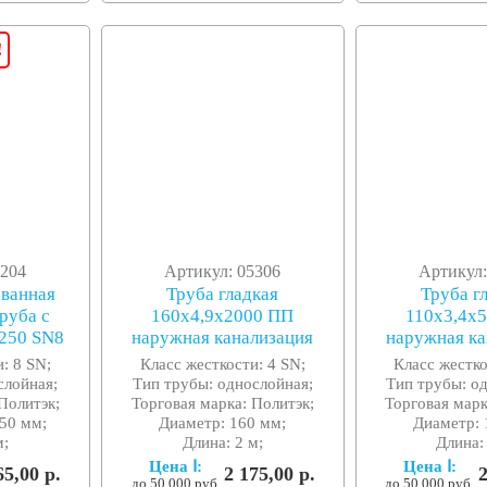
!
6204
Артикул: 05306
Артикул:
ованная
Труба гладкая
Труба г
руба с
160x4,9x2000 ПП
110x3,4x
/250 SN8
наружная канализация
наружная ка
: 8 SN;
Класс жесткости: 4 SN;
Класс жестко
слойная;
Тип трубы: однослойная;
Тип трубы: о
Политэк;
Торговая марка: Политэк;
Торговая марк
50 мм;
Диаметр: 160 мм;
Диаметр: 
м;
Длина: 2 м;
Длина:
Цена Ⅰ:
Цена Ⅰ:
65,00 р.
2 175,00 р.
2
до 50 000 руб.
до 50 000 руб.