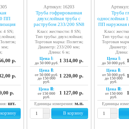
5305
Артикул: 16203
Артикул:
кая
Труба гофрированная
Труба г
00 ПП
двухслойная труба с
однослойная 1
лизация
раструбом 233/200 SN8
ПП наружная 
: 4 SN;
Класс жесткости: 8 SN;
Класс жестко
слойная;
Тип трубы: двухслойная;
Тип трубы: о
Политэк;
Торговая марка: Политэк;
Торговая марк
0 мм;
Диаметр: 233/200 мм;
Диаметр: 
м;
Длина: 6 м;
Длина:
Цена Ⅰ:
Цена Ⅰ:
66,00 р.
1 314,00 р.
1
до 50 000 руб.
до 50 000 руб.
Цена Ⅱ:
Цена Ⅱ:
82,00 р.
от 50 000 руб.
1 220,00 р.
от 50 000 руб.
1
до 150 000
до 150 000
руб.
руб.
Цена Ⅲ:
Цена Ⅲ:
9,00 р.
1 127,00 р.
1
от 150 000
от 150 000
руб.
руб.
шт.
м.п.
ния:
Единицы измерения:
Единицы изме
 корзину
В корзину