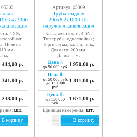
 05303
Артикул: 05309
ладкая
Труба гладкая
10x3,4x3000
200x6,2x1000 ПП
канализация
наружная канализация
сти: 4 SN;
Класс жесткости: 4 SN;
днослойная;
Тип трубы: однослойная;
а: Политэк;
Торговая марка: Политэк;
110 мм;
Диаметр: 200 мм;
 3 м;
Длина: 1 м;
Цена Ⅰ:
 444,00 р.
1 950,00 р.
до 50 000 руб.
Цена Ⅱ:
 341,00 р.
от 50 000 руб.
1 811,00 р.
до 150 000
руб.
Цена Ⅲ:
 238,00 р.
1 671,00 р.
от 150 000
руб.
шт.
шт.
рения:
Единицы измерения:
В корзину
В корзину