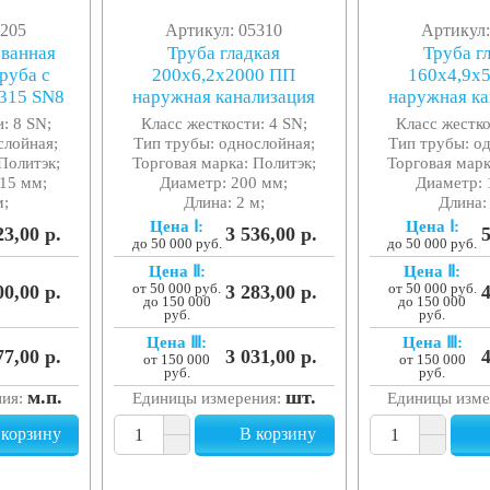
6205
Артикул: 05310
Артикул:
ованная
Труба гладкая
Труба г
руба с
200x6,2x2000 ПП
160x4,9x
/315 SN8
наружная канализация
наружная ка
: 8 SN;
Класс жесткости: 4 SN;
Класс жестко
слойная;
Тип трубы: однослойная;
Тип трубы: о
Политэк;
Торговая марка: Политэк;
Торговая марк
15 мм;
Диаметр: 200 мм;
Диаметр: 
м;
Длина: 2 м;
Длина:
Цена Ⅰ:
Цена Ⅰ:
23,00 р.
3 536,00 р.
5
до 50 000 руб.
до 50 000 руб.
Цена Ⅱ:
Цена Ⅱ:
00,00 р.
от 50 000 руб.
3 283,00 р.
от 50 000 руб.
4
до 150 000
до 150 000
руб.
руб.
Цена Ⅲ:
Цена Ⅲ:
77,00 р.
3 031,00 р.
4
от 150 000
от 150 000
руб.
руб.
м.п.
шт.
ния:
Единицы измерения:
Единицы изме
 корзину
В корзину