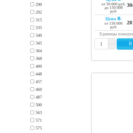
290
от 50 000 руб.
30
до 150 000
руб.
292
Цена Ⅲ:
315
28
от 150 000
руб.
335
Единицы измере
340
345
В
364
368
400
448
457
460
487
500
563
571
575