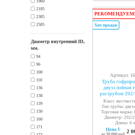
1960
2185
РЕКОМЕНДУЕМ
2385
2585
Хит продаж
Диаметр внутренний ID,
мм.
94
96
100
Артикул: 1
110
Труба гофрир
двухслойная т
136
раструбом 292
138
Класс жесткости
139
Тип трубы: двух
150
Торговая марка: 
Диаметр: 292/2
160
Длина: 6 
171
Цена Ⅰ:
2 0
до 50 000 руб.
173