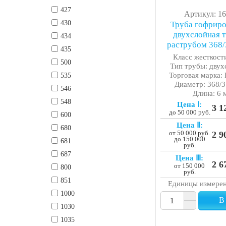
427
Артикул: 1
430
Труба гофрир
двухслойная т
434
раструбом 368
435
Класс жесткости
500
Тип трубы: двух
Торговая марка: 
535
Диаметр: 368/3
546
Длина: 6 
548
Цена Ⅰ:
3 1
до 50 000 руб.
600
Цена Ⅱ:
680
от 50 000 руб.
2 9
до 150 000
681
руб.
687
Цена Ⅲ:
2 6
от 150 000
800
руб.
851
Единицы измере
1000
В
1030
1035