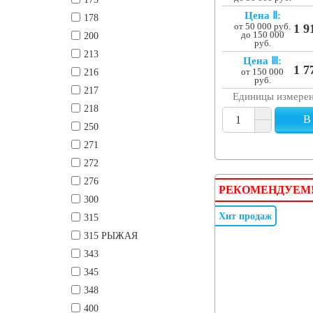
Цена Ⅱ:
178
от 50 000 руб.
1 9
200
до 150 000
руб.
213
Цена Ⅲ:
1 7
216
от 150 000
руб.
217
Единицы измере
218
В
250
271
272
276
РЕКОМЕНДУЕМ
300
Хит продаж
315
315 РЫЖАЯ
343
345
348
400