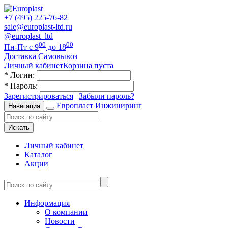
+7 (495) 225-76-82
sale@europlast-ltd.ru
@europlast_ltd
00
00
Пн-Пт с 9
до 18
Доставка
Самовывоз
Личный кабинет
Корзина пуста
*
Логин:
*
Пароль:
Зарегистрироваться
|
Забыли пароль?
Европласт Инжиниринг
Навигация
Искать
Личный кабинет
Каталог
Акции
Информация
О компании
Новости