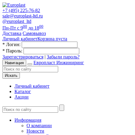
+7 (495) 225-76-82
sale@europlast-ltd.ru
@europlast_ltd
00
00
Пн-Пт с 9
до 18
Доставка
Самовывоз
Личный кабинет
Корзина пуста
*
Логин:
*
Пароль:
Зарегистрироваться
|
Забыли пароль?
Европласт Инжиниринг
Навигация
Искать
Личный кабинет
Каталог
Акции
Информация
О компании
Новости