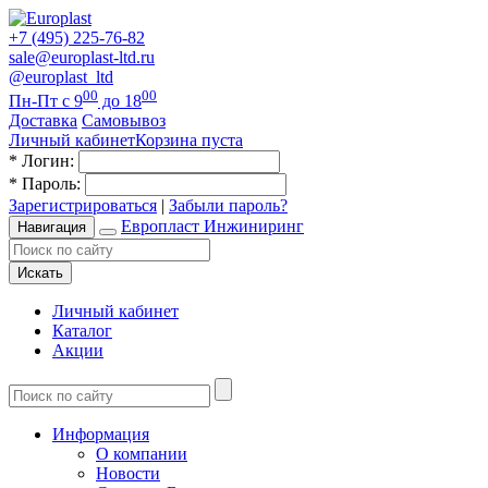
+7 (495) 225-76-82
sale@europlast-ltd.ru
@europlast_ltd
00
00
Пн-Пт с 9
до 18
Доставка
Самовывоз
Личный кабинет
Корзина пуста
*
Логин:
*
Пароль:
Зарегистрироваться
|
Забыли пароль?
Европласт Инжиниринг
Навигация
Искать
Личный кабинет
Каталог
Акции
Информация
О компании
Новости