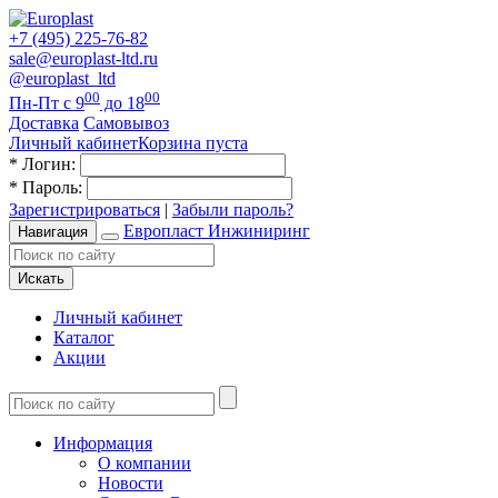
+7 (495) 225-76-82
sale@europlast-ltd.ru
@europlast_ltd
00
00
Пн-Пт с 9
до 18
Доставка
Самовывоз
Личный кабинет
Корзина пуста
*
Логин:
*
Пароль:
Зарегистрироваться
|
Забыли пароль?
Европласт Инжиниринг
Навигация
Искать
Личный кабинет
Каталог
Акции
Информация
О компании
Новости