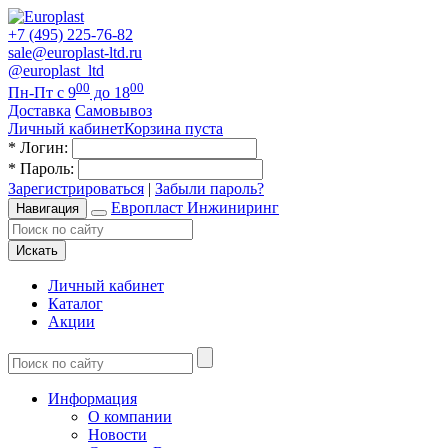
+7 (495) 225-76-82
sale@europlast-ltd.ru
@europlast_ltd
00
00
Пн-Пт с 9
до 18
Доставка
Самовывоз
Личный кабинет
Корзина пуста
*
Логин:
*
Пароль:
Зарегистрироваться
|
Забыли пароль?
Европласт Инжиниринг
Навигация
Искать
Личный кабинет
Каталог
Акции
Информация
О компании
Новости