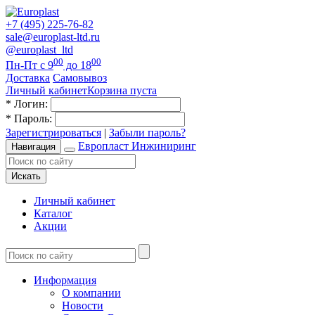
+7 (495) 225-76-82
sale@europlast-ltd.ru
@europlast_ltd
00
00
Пн-Пт с 9
до 18
Доставка
Самовывоз
Личный кабинет
Корзина пуста
*
Логин:
*
Пароль:
Зарегистрироваться
|
Забыли пароль?
Европласт Инжиниринг
Навигация
Искать
Личный кабинет
Каталог
Акции
Информация
О компании
Новости