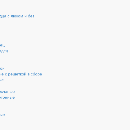
ца с люком и без
дец
одец
кой
ые с решеткой в сборе
ые
есчаные
етонные
ные