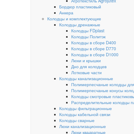
Агротекстиль Agrojutex
Бордюр пластиковый
Анкера
Колодцы и комплектующие
Колодцы дренажные
Колодцы FDplast
Колодцы Политэк
Колодцы в сборе D400
Колодцы в сборе D770
Колодцы в сборе D1000
Люки и крышки
Дно для колодцев
Лотковые части
Колодцы канализационные
Полимерпесчаные колодцы для
Полимерпесчаные конусы коло
Колодцы смотровые пластиков
Распределительные колодцы п
Колодцы фильтрационные
Колодцы кабельной связи
Колодцы сварные
Люки канализационные
Люки квадратные