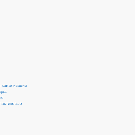
 канализации
дца
ые
ластиковые