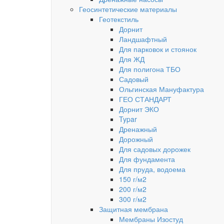
Геосинтетические материалы
Геотекстиль
Дорнит
Ландшафтный
Для парковок и стоянок
Для ЖД
Для полигона ТБО
Садовый
Ольгинская Мануфактура
ГЕО СТАНДАРТ
Дорнит ЭКО
Typar
Дренажный
Дорожный
Для садовых дорожек
Для фундамента
Для пруда, водоема
150 г/м2
200 г/м2
300 г/м2
Защитная мембрана
Мембраны Изостуд