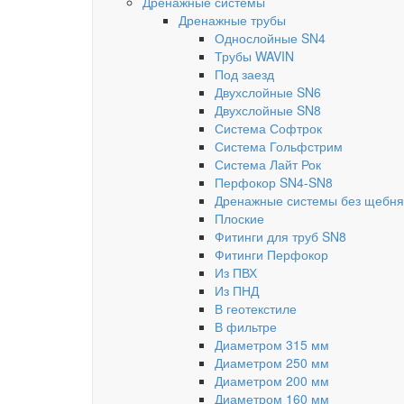
Дренажные системы
Дренажные трубы
Однослойные SN4
Трубы WAVIN
Под заезд
Двухслойные SN6
Двухслойные SN8
Система Софтрок
Система Гольфстрим
Система Лайт Рок
Перфокор SN4-SN8
Дренажные системы без щебня
Плоские
Фитинги для труб SN8
Фитинги Перфокор
Из ПВХ
Из ПНД
В геотекстиле
В фильтре
Диаметром 315 мм
Диаметром 250 мм
Диаметром 200 мм
Диаметром 160 мм