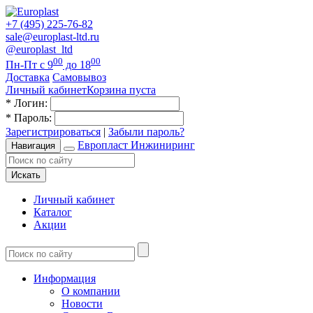
+7 (495) 225-76-82
sale@europlast-ltd.ru
@europlast_ltd
00
00
Пн-Пт с 9
до 18
Доставка
Самовывоз
Личный кабинет
Корзина пуста
*
Логин:
*
Пароль:
Зарегистрироваться
|
Забыли пароль?
Европласт Инжиниринг
Навигация
Искать
Личный кабинет
Каталог
Акции
Информация
О компании
Новости