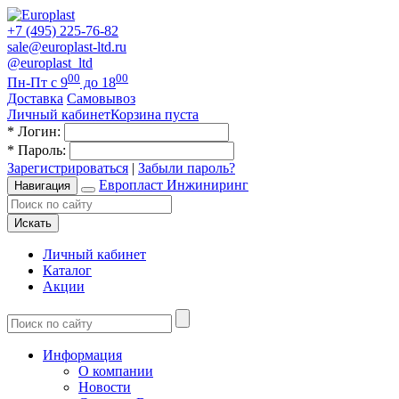
+7 (495) 225-76-82
sale@europlast-ltd.ru
@europlast_ltd
00
00
Пн-Пт с 9
до 18
Доставка
Самовывоз
Личный кабинет
Корзина пуста
*
Логин:
*
Пароль:
Зарегистрироваться
|
Забыли пароль?
Европласт Инжиниринг
Навигация
Искать
Личный кабинет
Каталог
Акции
Информация
О компании
Новости