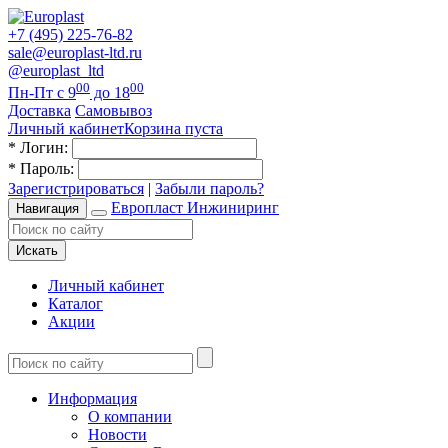
+7 (495) 225-76-82
sale@europlast-ltd.ru
@europlast_ltd
00
00
Пн-Пт с 9
до 18
Доставка
Самовывоз
Личный кабинет
Корзина пуста
*
Логин:
*
Пароль:
Зарегистрироваться
|
Забыли пароль?
Европласт Инжиниринг
Навигация
Искать
Личный кабинет
Каталог
Акции
Информация
О компании
Новости