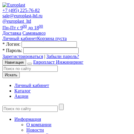
+7 (495) 225-76-82
sale@europlast-ltd.ru
@europlast_ltd
00
00
Пн-Пт с 9
до 18
Доставка
Самовывоз
Личный кабинет
Корзина пуста
*
Логин:
*
Пароль:
Зарегистрироваться
|
Забыли пароль?
Европласт Инжиниринг
Навигация
Искать
Личный кабинет
Каталог
Акции
Информация
О компании
Новости